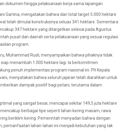
unan dokumen hingga pelaksanaan kerja sama lapangan.
hani Gartina, mengatakan bahwa dari total target 5.000 hektare
wal telah dimulai konstruksinya seluas 341 hektare. Sementara
encakup 347 hektare yang ditargetkan selesai pada Agustus
ntah pusat dan daerah serta pelaksanaan yang sesuai regulasi
hasilan program.
baru, Muhammad Rusli, menyampaikan bahwa pihaknya tidak
ga siap menambah 1.000 hektare lagi. Ia berkomitmen
ung penuh implementasi program nasional ini. Plt Kepala
ani, menyatakan bahwa seluruh jajaran telah diarahkan untuk
berikan dampak positif bagi petani, terutama dalam
optimal yang sangat besar, mencapai sekitar 149,5 juta hektare
ni mencakup berbagai tipe seperti lahan kering masam, rawa
kering beriklim kering. Pemerintah menyadari bahwa dengan
 pemanfaatan lahan-lahan ini menjadi kebutuhan yang tak