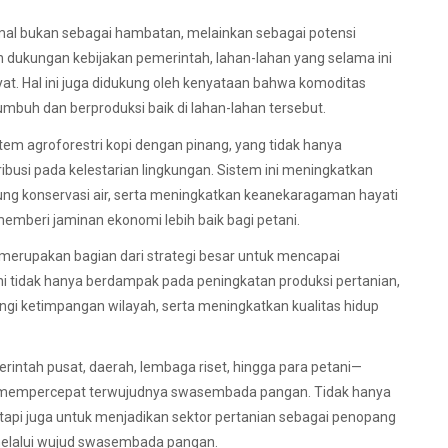
mal bukan sebagai hambatan, melainkan sebagai potensi
n dukungan kebijakan pemerintah, lahan-lahan yang selama ini
at. Hal ini juga didukung oleh kenyataan bahwa komoditas
umbuh dan berproduksi baik di lahan-lahan tersebut.
stem agroforestri kopi dengan pinang, yang tidak hanya
busi pada kelestarian lingkungan. Sistem ini meningkatkan
ng konservasi air, serta meningkatkan keanekaragaman hayati
 memberi jaminan ekonomi lebih baik bagi petani.
 merupakan bagian dari strategi besar untuk mencapai
ini tidak hanya berdampak pada peningkatan produksi pertanian,
ngi ketimpangan wilayah, serta meningkatkan kualitas hidup
erintah pusat, daerah, lembaga riset, hingga para petani—
am mempercepat terwujudnya swasembada pangan. Tidak hanya
tapi juga untuk menjadikan sektor pertanian sebagai penopang
elalui wujud swasembada pangan.