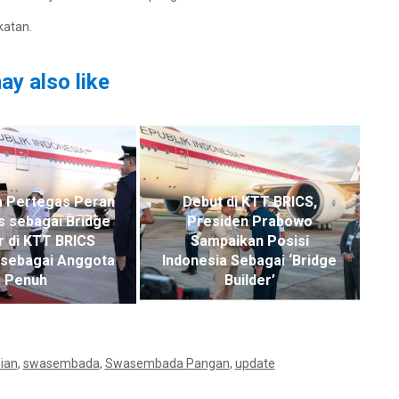
katan.
ay also like
a Pertegas Peran
Debut di KTT BRICS,
s sebagai Bridge
Presiden Prabowo
r di KTT BRICS
Sampaikan Posisi
sebagai Anggota
Indonesia Sebagai ‘Bridge
Penuh
Builder’
ian
,
swasembada
,
Swasembada Pangan
,
update