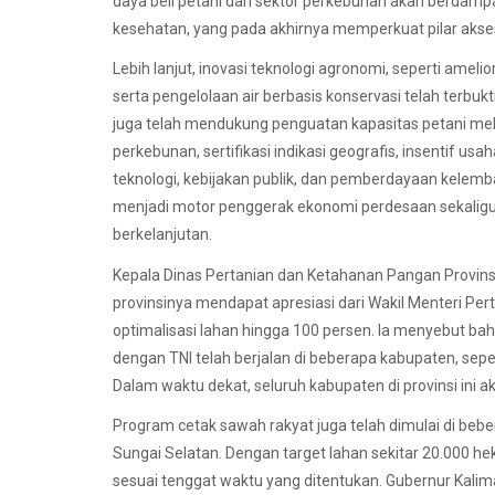
daya beli petani dari sektor perkebunan akan berdam
kesehatan, yang pada akhirnya memperkuat pilar akses
Lebih lanjut, inovasi teknologi agronomi, seperti ameli
serta pengelolaan air berbasis konservasi telah terbuk
juga telah mendukung penguatan kapasitas petani mel
perkebunan, sertifikasi indikasi geografis, insentif usa
teknologi, kebijakan publik, dan pemberdayaan kelemb
menjadi motor penggerak ekonomi perdesaan sekalig
berkelanjutan.
Kepala Dinas Pertanian dan Ketahanan Pangan Provin
provinsinya mendapat apresiasi dari Wakil Menteri Pe
optimalisasi lahan hingga 100 persen. Ia menyebut bah
dengan TNI telah berjalan di beberapa kabupaten, seper
Dalam waktu dekat, seluruh kabupaten di provinsi ini
Program cetak sawah rakyat juga telah dimulai di be
Sungai Selatan. Dengan target lahan sekitar 20.000 hek
sesuai tenggat waktu yang ditentukan. Gubernur Kal