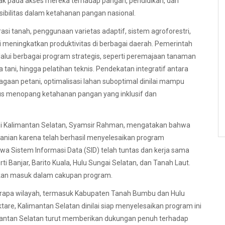
pak pada akses mereka terhadap pangan, pendidikan, dan
ibilitas dalam ketahanan pangan nasional.
orasi tanah, penggunaan varietas adaptif, sistem agroforestri,
ti meningkatkan produktivitas di berbagai daerah. Pemerintah
alui berbagai program strategis, seperti peremajaan tanaman
ha tani, hingga pelatihan teknis. Pendekatan integratif antara
agaan petani, optimalisasi lahan suboptimal dinilai mampu
us menopang ketahanan pangan yang inklusif dan
si Kalimantan Selatan, Syamsir Rahman, mengatakan bahwa
rtanian karena telah berhasil menyelesaikan program
wa Sistem Informasi Data (SID) telah tuntas dan kerja sama
ti Banjar, Barito Kuala, Hulu Sungai Selatan, dan Tanah Laut.
 akan masuk dalam cakupan program.
berapa wilayah, termasuk Kabupaten Tanah Bumbu dan Hulu
tare, Kalimantan Selatan dinilai siap menyelesaikan program ini
imantan Selatan turut memberikan dukungan penuh terhadap