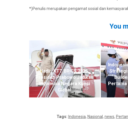
*)Penulis merupakan pengamat sosial dan kemasyara
You m
Indonesi
Hadiri KTT BRICS 2025,
Strategi
Presiden Prabowo Jadikan
Builde
Indonesia Negara Kunci
Pertama 
Global
Tags:
Indonesia
,
Nasional
,
news
,
Pertan