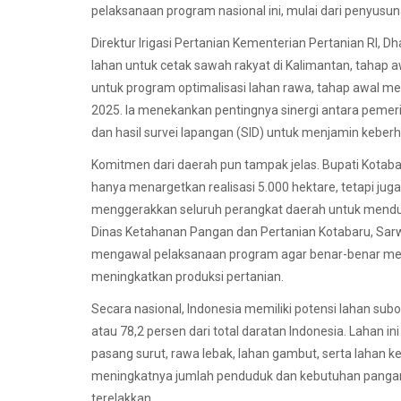
pelaksanaan program nasional ini, mulai dari penyus
Direktur Irigasi Pertanian Kementerian Pertanian RI, D
lahan untuk cetak sawah rakyat di Kalimantan, tahap a
untuk program optimalisasi lahan rawa, tahap awal m
2025. Ia menekankan pentingnya sinergi antara pemeri
dan hasil survei lapangan (SID) untuk menjamin keber
Komitmen dari daerah pun tampak jelas. Bupati Kota
hanya menargetkan realisasi 5.000 hektare, tetapi ju
menggerakkan seluruh perangkat daerah untuk menduk
Dinas Ketahanan Pangan dan Pertanian Kotabaru, Sarw
mengawal pelaksanaan program agar benar-benar mem
meningkatkan produksi pertanian.
Secara nasional, Indonesia memiliki potensi lahan sub
atau 78,2 persen dari total daratan Indonesia. Lahan i
pasang surut, rawa lebak, lahan gambut, serta lahan 
meningkatnya jumlah penduduk dan kebutuhan pangan,
terelakkan.