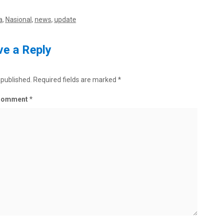
a
,
Nasional
,
news
,
update
e a Reply
 published.
Required fields are marked
*
Comment
*