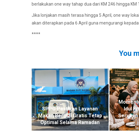
berlakukan one way tahap dua dari KM 246 hingga KM 1
Jika lonjakan masih terasa hingga 5 April, one way lok
akan diterapkan pada 6 April guna mengurangi kepada
****
You m
Moment
SPPG Pastikan Layanan
Idul F
Makan Bergizi Gratis Tetap
Serukan 
Optimal Selama Ramadan