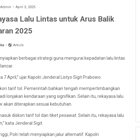
y
Admin
April 3, 2025
yasa Lalu Lintas untuk Arus Balik
aran 2025
ita
Article
enyiapkan berbagai strategi guna mengurai kepadatan lalu lintas
lancar.
7 April,” ujar Kapolri Jenderal Listyo Sigit Prabowo.
skon tarif tol. Pemerintah bahkan tengah mempertimbangkan
adi lonjakan kendaraan yang signifikan. Selain itu, rekayasa lalu
low akan diterapkan sesuai kebutuhan.
uk diskon tarif tol dan tiket pesawat. Selain itu, rekayasa lalu
,” kata Jenderal Sigit.
ggi, Polri telah menyiapkan jalur alternatif. Kapolri