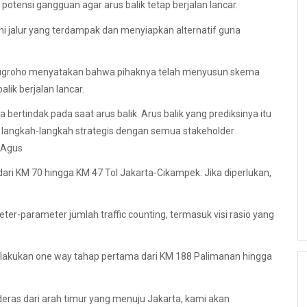
otensi gangguan agar arus balik tetap berjalan lancar.
i jalur yang terdampak dan menyiapkan alternatif guna
yonugroho menyatakan bahwa pihaknya telah menyusun skema
lik berjalan lancar.
rtindak pada saat arus balik. Arus balik yang prediksinya itu
an langkah-langkah strategis dengan semua stakeholder
a Agus
ri KM 70 hingga KM 47 Tol Jakarta-Cikampek. Jika diperlukan,
eter-parameter jumlah traffic counting, termasuk visi rasio yang
berlakukan one way tahap pertama dari KM 188 Palimanan hingga
deras dari arah timur yang menuju Jakarta, kami akan