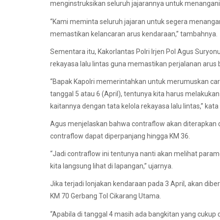
menginstruksikan seluruh jajarannya untuk menangani p
“Kami meminta seluruh jajaran untuk segera menangan
memastikan kelancaran arus kendaraan,” tambahnya.
Sementara itu, Kakorlantas Polri Irjen Pol Agus Sur
rekayasa lalu lintas guna memastikan perjalanan arus ba
“Bapak Kapolri memerintahkan untuk merumuskan cara be
tanggal 5 atau 6 (April), tentunya kita harus melakuk
kaitannya dengan tata kelola rekayasa lalu lintas,” kat
Agus menjelaskan bahwa contraflow akan diterapkan da
contraflow dapat diperpanjang hingga KM 36.
“Jadi contraflow ini tentunya nanti akan melihat param
kita langsung lihat di lapangan,” ujarnya.
Jika terjadi lonjakan kendaraan pada 3 April, akan di
KM 70 Gerbang Tol Cikarang Utama.
“Apabila di tanggal 4 masih ada bangkitan yang cukup 