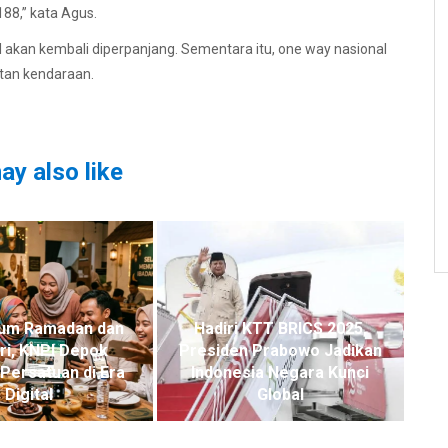
88,” kata Agus.
al akan kembali diperpanjang. Sementara itu, one way nasional
tan kendaraan.
ay also like
um Ramadan dan
Hadiri KTT BRICS 2025,
itri, KNPI Depok
Presiden Prabowo Jadikan
Persatuan di Era
Indonesia Negara Kunci
Digital
Global