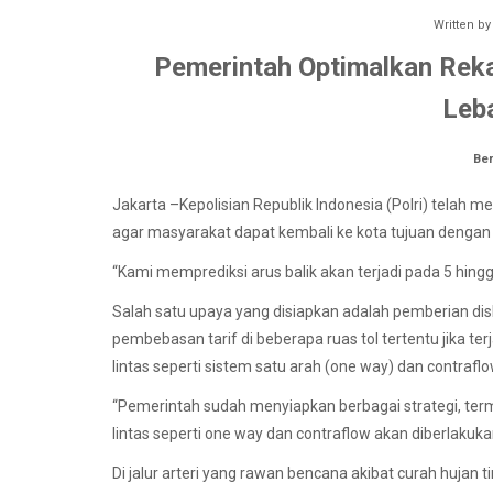
Written b
Pemerintah Optimalkan Reka
Leb
Ber
Jakarta –Kepolisian Republik Indonesia (Polri) telah m
agar masyarakat dapat kembali ke kota tujuan dengan 
“Kami memprediksi arus balik akan terjadi pada 5 hingga 
Salah satu upaya yang disiapkan adalah pemberian di
pembebasan tarif di beberapa ruas tol tertentu jika terj
lintas seperti sistem satu arah (one way) dan contraf
“Pemerintah sudah menyiapkan berbagai strategi, termas
lintas seperti one way dan contraflow akan diberlakukan
Di jalur arteri yang rawan bencana akibat curah hujan tin