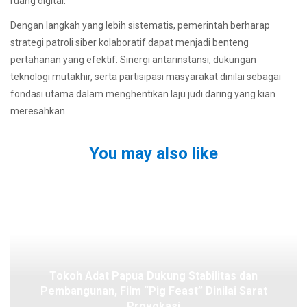
ruang digital.
Dengan langkah yang lebih sistematis, pemerintah berharap
strategi patroli siber kolaboratif dapat menjadi benteng
pertahanan yang efektif. Sinergi antarinstansi, dukungan
teknologi mutakhir, serta partisipasi masyarakat dinilai sebagai
fondasi utama dalam menghentikan laju judi daring yang kian
meresahkan.
You may also like
Tokoh Adat Papua Dukung Stabilitas dan
Pembangunan, Film “Pig Feast” Dinilai Sarat
Provokasi