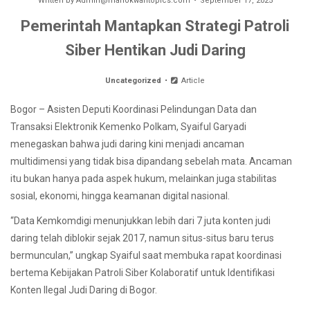
Written by
Admin@manokwaritopics.com
September 17, 2025
Pemerintah Mantapkan Strategi Patroli
Siber Hentikan Judi Daring
Uncategorized
Article
Bogor – Asisten Deputi Koordinasi Pelindungan Data dan
Transaksi Elektronik Kemenko Polkam, Syaiful Garyadi
menegaskan bahwa judi daring kini menjadi ancaman
multidimensi yang tidak bisa dipandang sebelah mata. Ancaman
itu bukan hanya pada aspek hukum, melainkan juga stabilitas
sosial, ekonomi, hingga keamanan digital nasional.
“Data Kemkomdigi menunjukkan lebih dari 7 juta konten judi
daring telah diblokir sejak 2017, namun situs-situs baru terus
bermunculan,” ungkap Syaiful saat membuka rapat koordinasi
bertema Kebijakan Patroli Siber Kolaboratif untuk Identifikasi
Konten Ilegal Judi Daring di Bogor.