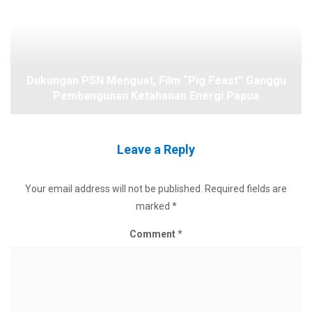
Dukungan PSN Menguat, Film “Pig Feast” Ganggu
Pembangunan Ketahanan Energi Papua
Leave a Reply
Your email address will not be published.
Required fields are
marked
*
Comment
*