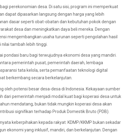
 perekonomian desa. Di satu sisi, program ini memperkuat
anan dapat dipasarkan langsung dengan harga yang lebih
yanan dasar seperti obat-obatan dan kebutuhan pokok dengan
yarakat desa dan meningkatkan daya beli mereka. Dengan
tensi mengembangkan usaha turunan seperti pengolahan hasil
ilai tambah lebih tinggi.
ai pondasi baru bagi terwujudnya ekonomi desa yang mandiri.
i antara pemerintah pusat, pemerintah daerah, lembaga
aransi tata kelola, serta pemanfaatan teknologi digital
pat berkembang secara berkelanjutan.
oleh potensi besar desa-desa di Indonesia. Kekayaan sumber
h dari pemerintah menjadi modal kuat bagi koperasi desa untuk
 tahun mendatang, bukan tidak mungkin koperasi desa akan
ribusi signifikan terhadap Produk Domestik Bruto (PDB).
kti nyata keberpihakan kepada rakyat. KDMP/KKMP bukan sekadar
 ekonomi yang inklusif, mandiri, dan berkelanjutan. Dengan