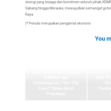
sinergi yang terjaga dan komitmen seluruh pihak, KD
Sabang hingga Merauke, mewujudkan semangat gotong
Raya.
)* Penulis merupakan pengamat ekonomi
You m
Tokoh Adat Papua Dukung
Stabilitas dan
Film ‘Pi
Pembangunan, Film “Pig
Din
Feast” Dinilai Sarat
Pemba
Provokasi