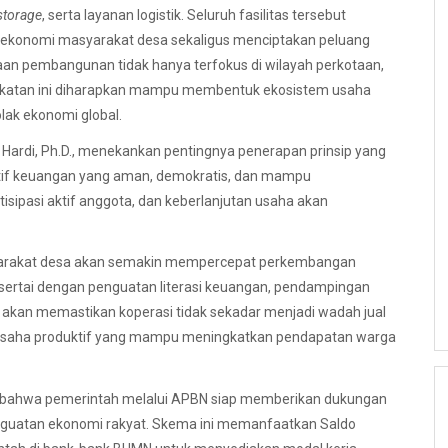
storage
, serta layanan logistik. Seluruh fasilitas tersebut
n ekonomi masyarakat desa sekaligus menciptakan peluang
an pembangunan tidak hanya terfokus di wilayah perkotaan,
ekatan ini diharapkan mampu membentuk ekosistem usaha
lak ekonomi global.
 Hardi, Ph.D., menekankan pentingnya penerapan prinsip yang
atif keuangan yang aman, demokratis, dan mampu
sipasi aktif anggota, dan keberlanjutan usaha akan
.
syarakat desa akan semakin mempercepat perkembangan
isertai dengan penguatan literasi keuangan, pendampingan
ni akan memastikan koperasi tidak sekadar menjadi wadah jual
k usaha produktif yang mampu meningkatkan pendapatan warga
n bahwa pemerintah melalui APBN siap memberikan dukungan
guatan ekonomi rakyat. Skema ini memanfaatkan Saldo