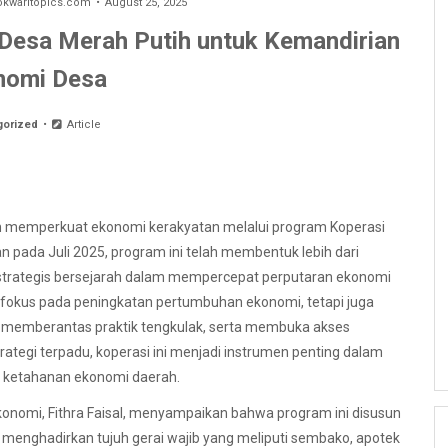
waritopics.com
August 25, 2025
Desa Merah Putih untuk Kemandirian
nomi Desa
gorized
Article
memperkuat ekonomi kerakyatan melalui program Koperasi
pada Juli 2025, program ini telah membentuk lebih dari
h strategis bersejarah dalam mempercepat perputaran ekonomi
rfokus pada peningkatan pertumbuhan ekonomi, tetapi juga
, memberantas praktik tengkulak, serta membuka akses
rategi terpadu, koperasi ini menjadi instrumen penting dalam
 ketahanan ekonomi daerah.
konomi, Fithra Faisal, menyampaikan bahwa program ini disusun
 menghadirkan tujuh gerai wajib yang meliputi sembako, apotek