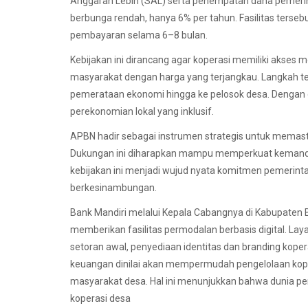
Anggaran Lebih (SAL) serta penempatan dana pemeri
berbunga rendah, hanya 6% per tahun. Fasilitas terse
pembayaran selama 6–8 bulan.
Kebijakan ini dirancang agar koperasi memiliki akses
masyarakat dengan harga yang terjangkau. Langkah 
pemerataan ekonomi hingga ke pelosok desa. Dengan 
perekonomian lokal yang inklusif.
APBN hadir sebagai instrumen strategis untuk memas
Dukungan ini diharapkan mampu memperkuat kemandiria
kebijakan ini menjadi wujud nyata komitmen pemeri
berkesinambungan.
Bank Mandiri melalui Kepala Cabangnya di Kabupaten
memberikan fasilitas permodalan berbasis digital. La
setoran awal, penyediaan identitas dan branding kopera
keuangan dinilai akan mempermudah pengelolaan kop
masyarakat desa. Hal ini menunjukkan bahwa dunia p
koperasi desa