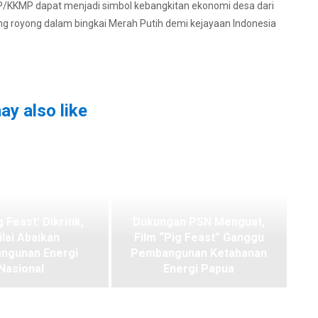
MP/KKMP dapat menjadi simbol kebangkitan ekonomi desa dari
 royong dalam bingkai Merah Putih demi kejayaan Indonesia
ay also like
g Feast’ Dikritik,
Dukungan PSN Menguat,
ilai Abaikan
Film “Pig Feast” Ganggu
ngunan Energi
Pembangunan Ketahanan
Nasional
Energi Papua