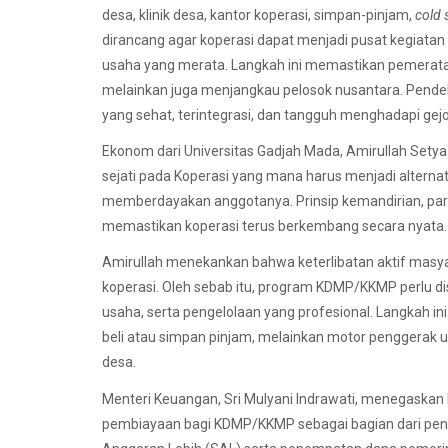
desa, klinik desa, kantor koperasi, simpan-pinjam,
cold 
dirancang agar koperasi dapat menjadi pusat kegiata
usaha yang merata. Langkah ini memastikan pemerata
melainkan juga menjangkau pelosok nusantara. Pend
yang sehat, terintegrasi, dan tangguh menghadapi gejo
Ekonom dari Universitas Gadjah Mada, Amirullah Setya
sejati pada Koperasi yang mana harus menjadi altern
memberdayakan anggotanya. Prinsip kemandirian, parti
memastikan koperasi terus berkembang secara nyata
Amirullah menekankan bahwa keterlibatan aktif ma
koperasi. Oleh sebab itu, program KDMP/KKMP perlu d
usaha, serta pengelolaan yang profesional. Langkah i
beli atau simpan pinjam, melainkan motor penggera
desa.
Menteri Keuangan, Sri Mulyani Indrawati, menegaska
pembiayaan bagi KDMP/KKMP sebagai bagian dari pen