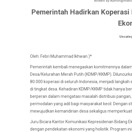
Written by
Admin@manok
Pemerintah Hadirkan Koperasi 
Eko
Uncate
Oleh: Febri Muhammad Ikhwan )*
Pemerintah kembali menegaskan komitmennya dalam 
Desa/Kelurahan Merah Putih (KDMP/KKMP). Diluncurkan 
80.000 koperasi di seluruh Indonesia, menjadi langka
di tingkat desa. Kehadiran KDMP/KKMP tidak hanya be
berperan dalam mengatasi masalah distribusi pangan
permodalan yang adil bagi masyarakat kecil. Dengan st
mewujudkan kemandirian desa sekaligus memperkuat
Juru Bicara Kantor Komunikasi Kepresidenan Bidang E
dengan pendekatan ekonomi yang holistik. Program ini