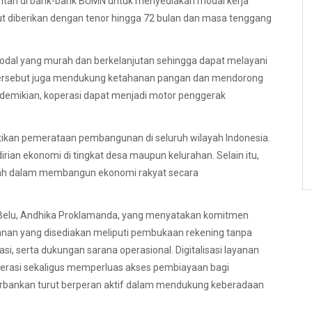
ntah di bank-bank BUMN untuk menyediakan modal kerja
but diberikan dengan tenor hingga 72 bulan dan masa tenggang
 modal yang murah dan berkelanjutan sehingga dapat melayani
tersebut juga mendukung ketahanan pangan dan mendorong
demikian, koperasi dapat menjadi motor penggerak
tikan pemerataan pembangunan di seluruh wilayah Indonesia.
n ekonomi di tingkat desa maupun kelurahan. Selain itu,
ntah dalam membangun ekonomi rakyat secara
 Belu, Andhika Proklamanda, yang menyatakan komitmen
yanan yang disediakan meliputi pembukaan rekening tanpa
si, serta dukungan sarana operasional. Digitalisasi layanan
erasi sekaligus memperluas akses pembiayaan bagi
erbankan turut berperan aktif dalam mendukung keberadaan