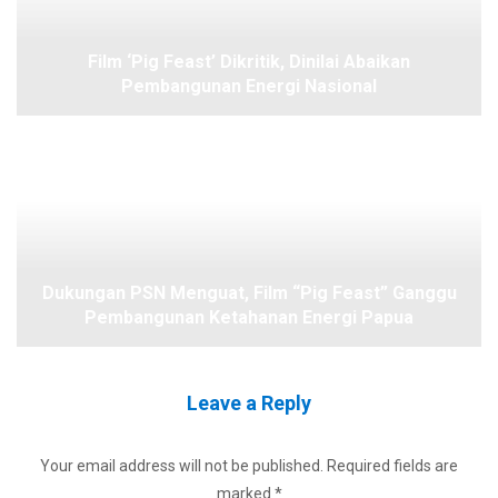
Film ‘Pig Feast’ Dikritik, Dinilai Abaikan
Pembangunan Energi Nasional
Dukungan PSN Menguat, Film “Pig Feast” Ganggu
Pembangunan Ketahanan Energi Papua
Leave a Reply
Your email address will not be published.
Required fields are
marked
*