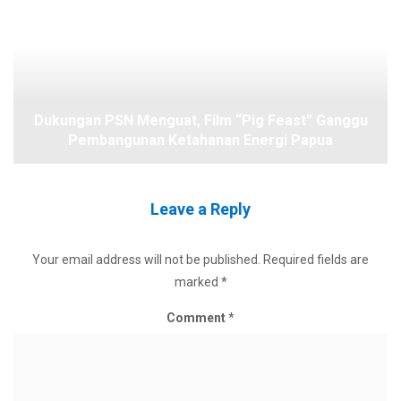
Dukungan PSN Menguat, Film “Pig Feast” Ganggu
Pembangunan Ketahanan Energi Papua
Leave a Reply
Your email address will not be published.
Required fields are
marked
*
Comment
*