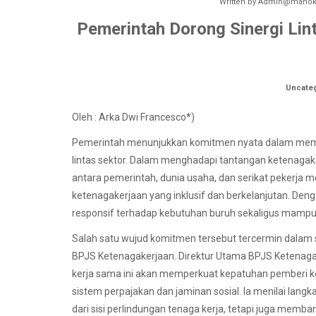
Written by
Admin@manokw
Pemerintah Dorong Sinergi Lin
Uncate
Oleh : Arka Dwi Francesco*)
Pemerintah menunjukkan komitmen nyata dalam mempe
lintas sektor. Dalam menghadapi tantangan ketenagake
antara pemerintah, dunia usaha, dan serikat pekerja 
ketenagakerjaan yang inklusif dan berkelanjutan. Denga
responsif terhadap kebutuhan buruh sekaligus mampu
Salah satu wujud komitmen tersebut tercermin dalam si
BPJS Ketenagakerjaan. Direktur Utama BPJS Ketenag
kerja sama ini akan memperkuat kepatuhan pemberi ker
sistem perpajakan dan jaminan sosial. Ia menilai la
dari sisi perlindungan tenaga kerja, tetapi juga memb