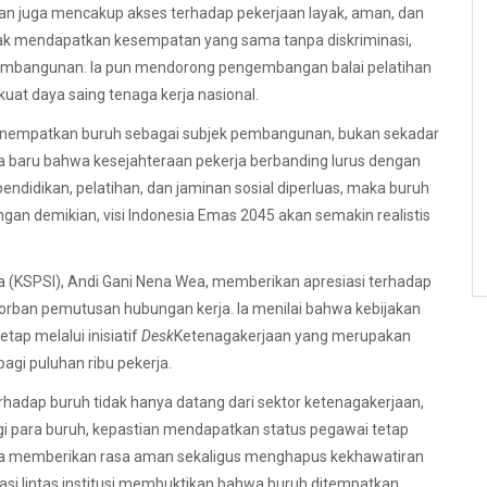
an juga mencakup akses terhadap pekerjaan layak, aman, dan
rhak mendapatkan kesempatan yang sama tanpa diskriminasi,
 pembangunan. Ia pun mendorong pengembangan balai pelatihan
uat daya saing tenaga kerja nasional.
nempatkan buruh sebagai subjek pembangunan, bukan sekadar
ma baru bahwa kesejahteraan pekerja berbanding lurus dengan
endidikan, pelatihan, dan jaminan sosial diperluas, maka buruh
engan demikian, visi Indonesia Emas 2045 akan semakin realistis
ia (KSPSI), Andi Gani Nena Wea, memberikan apresiasi terhadap
korban pemutusan hubungan kerja. Ia menilai bahwa kebijakan
ap melalui inisiatif
Desk
Ketenagakerjaan yang merupakan
agi puluhan ribu pekerja.
adap buruh tidak hanya datang dari sektor ketenagakerjaan,
i para buruh, kepastian mendapatkan status pegawai tetap
na memberikan rasa aman sekaligus menghapus kekhawatiran
asi lintas institusi membuktikan bahwa buruh ditempatkan