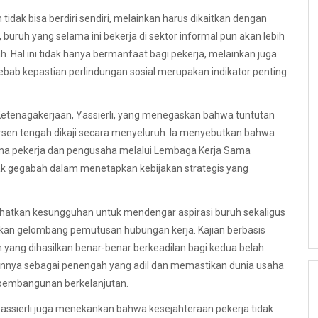
dak bisa berdiri sendiri, melainkan harus dikaitkan dengan
, buruh yang selama ini bekerja di sektor informal pun akan lebih
 Hal ini tidak hanya bermanfaat bagi pekerja, melainkan juga
 sebab kepastian perlindungan sosial merupakan indikator penting
Ketenagakerjaan, Yassierli, yang menegaskan bahwa tuntutan
rsen tengah dikaji secara menyeluruh. Ia menyebutkan bahwa
ama pekerja dan pengusaha melalui Lembaga Kerja Sama
dak gegabah dalam menetapkan kebijakan strategis yang
hatkan kesungguhan untuk mendengar aspirasi buruh sekaligus
kan gelombang pemutusan hubungan kerja. Kajian berbasis
 yang dihasilkan benar-benar berkeadilan bagi kedua belah
nnya sebagai penengah yang adil dan memastikan dunia usaha
 pembangunan berkelanjutan.
sierli juga menekankan bahwa kesejahteraan pekerja tidak