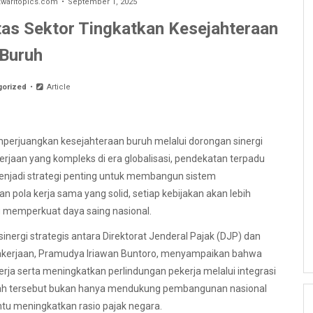
aritopics.com
September 1, 2025
tas Sektor Tingkatkan Kesejahteraan
Buruh
gorized
Article
rjuangkan kesejahteraan buruh melalui dorongan sinergi
rjaan yang kompleks di era globalisasi, pendekatan terpadu
menjadi strategi penting untuk membangun sistem
n pola kerja sama yang solid, setiap kebijakan akan lebih
 memperkuat daya saing nasional.
nergi strategis antara Direktorat Jenderal Pajak (DJP) dan
akerjaan, Pramudya Iriawan Buntoro, menyampaikan bahwa
ja serta meningkatkan perlindungan pekerja melalui integrasi
ngkah tersebut bukan hanya mendukung pembangunan nasional
antu meningkatkan rasio pajak negara.