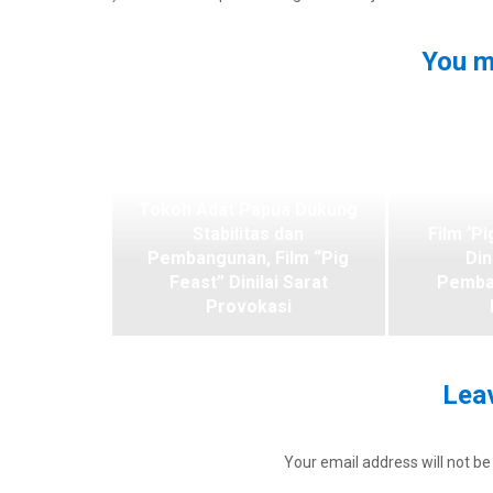
You m
Tokoh Adat Papua Dukung
Stabilitas dan
Film ‘Pi
Pembangunan, Film “Pig
Din
Feast” Dinilai Sarat
Pemba
Provokasi
Leav
Your email address will not be