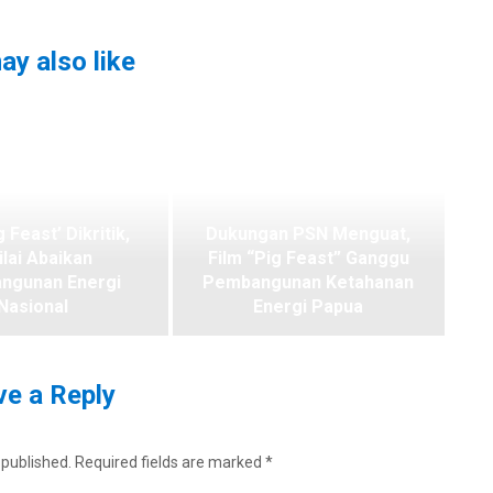
ay also like
g Feast’ Dikritik,
Dukungan PSN Menguat,
ilai Abaikan
Film “Pig Feast” Ganggu
ngunan Energi
Pembangunan Ketahanan
Nasional
Energi Papua
e a Reply
 published.
Required fields are marked
*