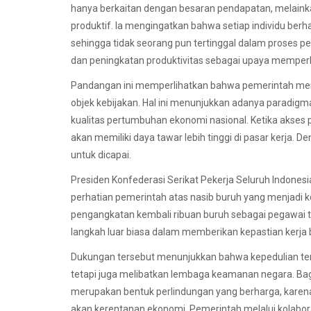
hanya berkaitan dengan besaran pendapatan, melaink
produktif. Ia mengingatkan bahwa setiap individu be
sehingga tidak seorang pun tertinggal dalam proses
dan peningkatan produktivitas sebagai upaya memperk
Pandangan ini memperlihatkan bahwa pemerintah me
objek kebijakan. Hal ini menunjukkan adanya paradig
kualitas pertumbuhan ekonomi nasional. Ketika akses p
akan memiliki daya tawar lebih tinggi di pasar kerja. D
untuk dicapai.
Presiden Konfederasi Serikat Pekerja Seluruh Indones
perhatian pemerintah atas nasib buruh yang menjadi 
pengangkatan kembali ribuan buruh sebagai pegawai tet
langkah luar biasa dalam memberikan kepastian kerja b
Dukungan tersebut menunjukkan bahwa kepedulian terh
tetapi juga melibatkan lembaga keamanan negara. Bag
merupakan bentuk perlindungan yang berharga, kare
akan kerentanan ekonomi. Pemerintah melalui kolabor