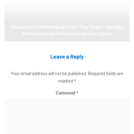
Dukungan PSN Menguat, Film “Pig Feast” Ganggu
Pembangunan Ketahanan Energi Papua
Leave a Reply
Your email address will not be published.
Required fields are
marked
*
Comment
*