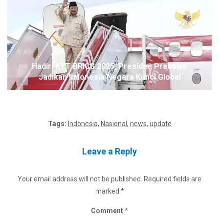
Hadiri KTT BRICS 2025, Presiden Prabowo
Jadikan Indonesia Negara Kunci Global
Tags:
Indonesia
,
Nasional
,
news
,
update
Leave a Reply
Your email address will not be published.
Required fields are
marked
*
Comment
*