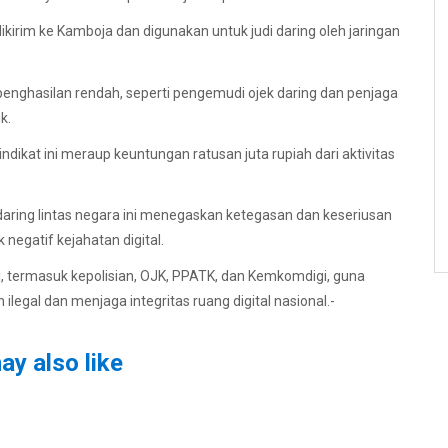
kirim ke Kamboja dan digunakan untuk judi daring oleh jaringan
enghasilan rendah, seperti pengemudi ojek daring dan penjaga
k.
ndikat ini meraup keuntungan ratusan juta rupiah dari aktivitas
aring lintas negara ini menegaskan ketegasan dan keseriusan
egatif kejahatan digital.
, termasuk kepolisian, OJK, PPATK, dan Kemkomdigi, guna
egal dan menjaga integritas ruang digital nasional.-
ay also like