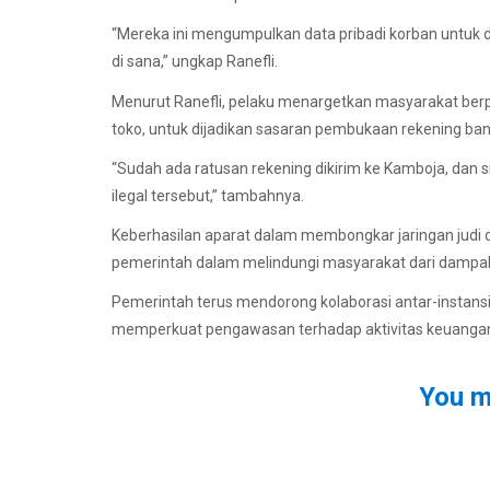
“Mereka ini mengumpulkan data pribadi korban untuk di
di sana,” ungkap Ranefli.
Menurut Ranefli, pelaku menargetkan masyarakat berp
toko, untuk dijadikan sasaran pembukaan rekening ban
“Sudah ada ratusan rekening dikirim ke Kamboja, dan si
ilegal tersebut,” tambahnya.
Keberhasilan aparat dalam membongkar jaringan judi d
pemerintah dalam melindungi masyarakat dari dampak n
Pemerintah terus mendorong kolaborasi antar-instansi
memperkuat pengawasan terhadap aktivitas keuangan il
You m