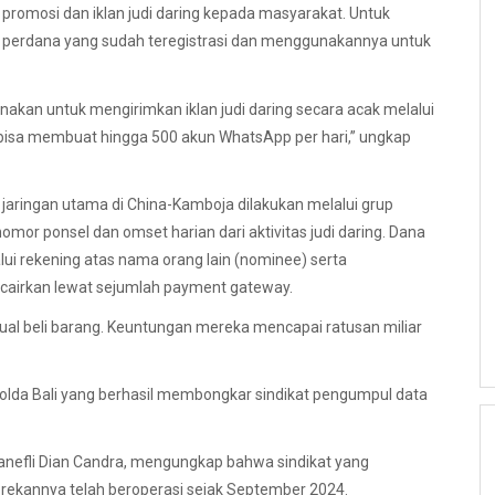
promosi dan iklan judi daring kepada masyarakat. Untuk
u perdana yang sudah teregistrasi dan menggunakannya untuk
nakan untuk mengirimkan iklan judi daring secara acak melalui
bisa membuat hingga 500 akun WhatsApp per hari,” ungkap
n jaringan utama di China-Kamboja dilakukan melalui grup
or ponsel dan omset harian dari aktivitas judi daring. Dana
lui rekening atas nama orang lain (nominee) serta
icairkan lewat sejumlah payment gateway.
jual beli barang. Keuntungan mereka mencapai ratusan miliar
 Polda Bali yang berhasil membongkar sindikat pengumpul data
Ranefli Dian Candra, mengungkap bahwa sindikat yang
 rekannya telah beroperasi sejak September 2024.