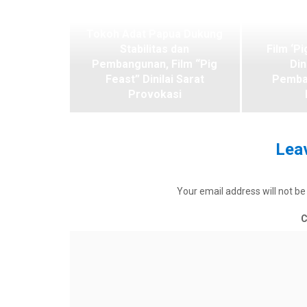
Tokoh Adat Papua Dukung
Stabilitas dan
Film ‘Pi
Pembangunan, Film “Pig
Din
Feast” Dinilai Sarat
Pemba
Provokasi
Leav
Your email address will not be