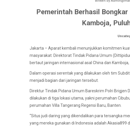
Written by
Admin@mano
Pemerintah Berhasil Bongkar 
Kamboja, Puluh
Uncate
Jakarta – Aparat kembali menunjukkan komitmen kuat
masyarakat. Direktorat Tindak Pidana Umum (Dittipidum
bertaut jaringan internasional asal China dan Kamboja,
Dalam operasi serentak yang dilakukan oleh tim Subdit
menjadi bagian dari jaringan tersebut.
Direktur Tindak Pidana Umum Bareskrim Polri Brigjen
dilakukan di tiga lokasi utama, yakni perumahan Cibubur
perumahan Villa Tangerang Regensi Baru, Banten.
“Situs judi daring yang dikendalikan para tersangka m
yang mereka gunakan di Indonesia adalah Akasia899 d