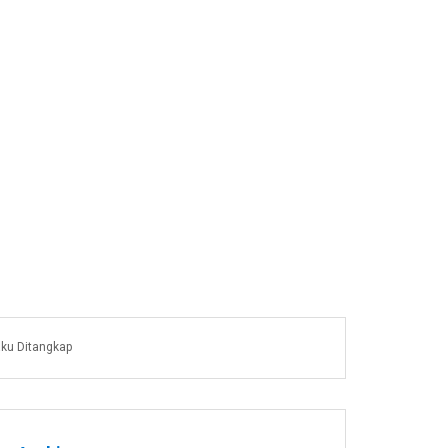
aku Ditangkap