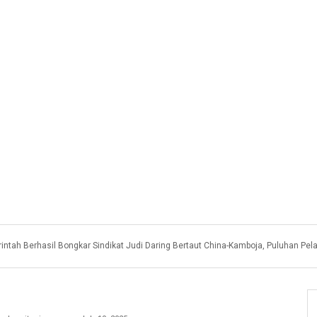
intah Berhasil Bongkar Sindikat Judi Daring Bertaut China-Kamboja, Puluhan Pel