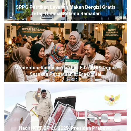
SPPG Pastikan Layanan Makan Bergizi Gratis
Tetap Optimal Selama Ramadan
Momentum Ramadan dan Idul Fitri, KNPI Depok
Serukan Persatuan di Era Digital
Hadiri KTT BRICS 2025, Presiden Prabowo