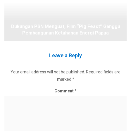
Dukungan PSN Menguat, Film “Pig Feast” Ganggu
Pembangunan Ketahanan Energi Papua
Leave a Reply
Your email address will not be published.
Required fields are
marked
*
Comment
*