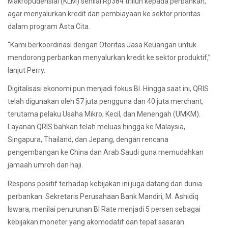
Makropudensial (KLM) senilai Rp384 triliun kepada perbankan,
agar menyalurkan kredit dan pembiayaan ke sektor prioritas
dalam program Asta Cita.
“Kami berkoordinasi dengan Otoritas Jasa Keuangan untuk
mendorong perbankan menyalurkan kredit ke sektor produktif,”
lanjut Perry.
Digitalisasi ekonomi pun menjadi fokus BI. Hingga saat ini, QRIS
telah digunakan oleh 57 juta pengguna dan 40 juta merchant,
terutama pelaku Usaha Mikro, Kecil, dan Menengah (UMKM).
Layanan QRIS bahkan telah meluas hingga ke Malaysia,
Singapura, Thailand, dan Jepang, dengan rencana
pengembangan ke China dan Arab Saudi guna memudahkan
jamaah umroh dan haji.
Respons positif terhadap kebijakan ini juga datang dari dunia
perbankan. Sekretaris Perusahaan Bank Mandiri, M. Ashidiq
Iswara, menilai penurunan BI Rate menjadi 5 persen sebagai
kebijakan moneter yang akomodatif dan tepat sasaran.