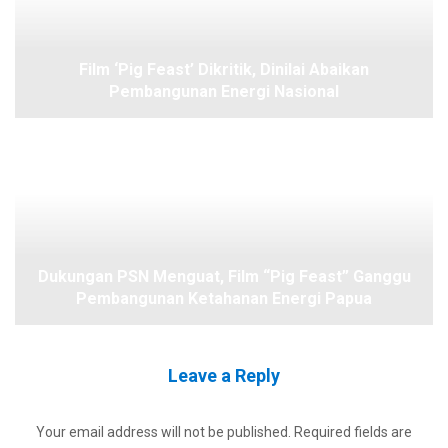
Film ‘Pig Feast’ Dikritik, Dinilai Abaikan
Pembangunan Energi Nasional
Dukungan PSN Menguat, Film “Pig Feast” Ganggu
Pembangunan Ketahanan Energi Papua
Leave a Reply
Your email address will not be published.
Required fields are