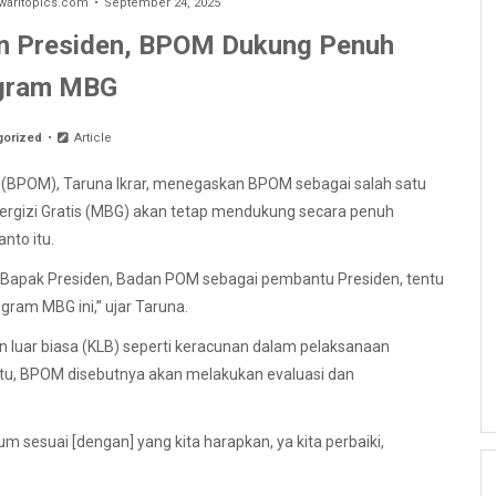
aritopics.com
September 24, 2025
n Presiden, BPOM Dukung Penuh
gram MBG
gorized
Article
(BPOM), Taruna Ikrar, menegaskan BPOM sebagai salah satu
ergizi Gratis (MBG) akan tetap mendukung secara penuh
nto itu.
Bapak Presiden, Badan POM sebagai pembantu Presiden, tentu
ram MBG ini,” ujar Taruna.
 luar biasa (KLB) seperti keracunan dalam pelaksanaan
 itu, BPOM disebutnya akan melakukan evaluasi dan
um sesuai [dengan] yang kita harapkan, ya kita perbaiki,