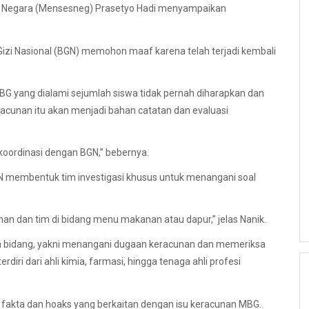
is Negara (Mensesneg) Prasetyo Hadi menyampaikan
zi Nasional (BGN) memohon maaf karena telah terjadi kembali
G yang dialami sejumlah siswa tidak pernah diharapkan dan
acunan itu akan menjadi bahan catatan dan evaluasi
rkoordinasi dengan BGN,” bebernya.
N membentuk tim investigasi khusus untuk menangani soal
an dan tim di bidang menu makanan atau dapur,” jelas Nanik.
dua bidang, yakni menangani dugaan keracunan dan memeriksa
rdiri dari ahli kimia, farmasi, hingga tenaga ahli profesi
 fakta dan hoaks yang berkaitan dengan isu keracunan MBG.