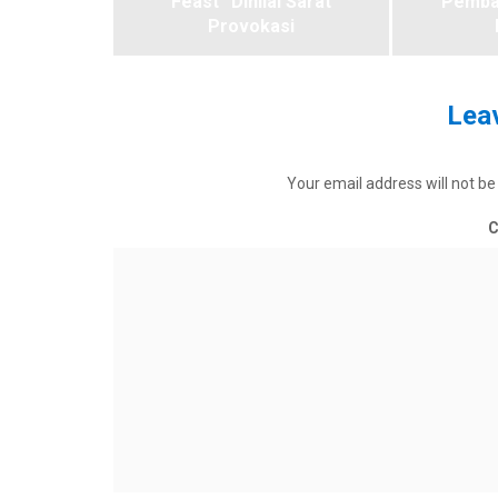
Feast” Dinilai Sarat
Pemba
Provokasi
Leav
Your email address will not be