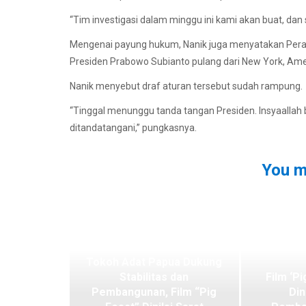
“Tim investigasi dalam minggu ini kami akan buat, dan 
Mengenai payung hukum, Nanik juga menyatakan Perat
Presiden Prabowo Subianto pulang dari New York, Amer
Nanik menyebut draf aturan tersebut sudah rampung.
“Tinggal menunggu tanda tangan Presiden. Insyaallah b
ditandatangani,” pungkasnya.
You m
Tokoh Adat Papua Dukung
Stabilitas dan
Film ‘Pi
Pembangunan, Film “Pig
Din