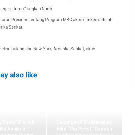
segera turun,” ungkap Nanik.
uran Presiden tentang Program MBG akan diteken setelah
ika Serikat.
eliau pulang dari New York, Amerika Serikat, akan
ay also like
g Feast’ Dikritik,
Dukungan PSN Menguat,
ilai Abaikan
Film “Pig Feast” Ganggu