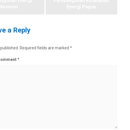
ngunan Energi
Pembangunan Ketahanan
Nasional
Energi Papua
e a Reply
 published.
Required fields are marked
*
Comment
*