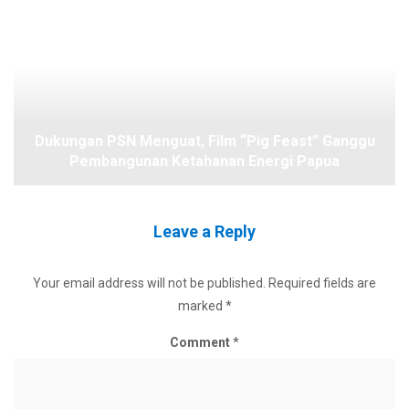
Dukungan PSN Menguat, Film “Pig Feast” Ganggu
Pembangunan Ketahanan Energi Papua
Leave a Reply
Your email address will not be published.
Required fields are
marked
*
Comment
*