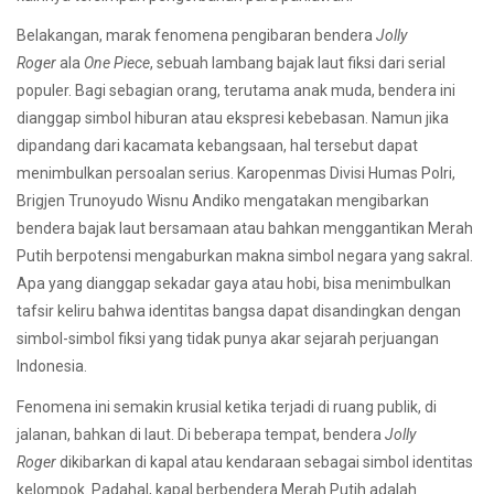
Belakangan, marak fenomena pengibaran bendera
Jolly
Roger
ala
One Piece
, sebuah lambang bajak laut fiksi dari serial
populer. Bagi sebagian orang, terutama anak muda, bendera ini
dianggap simbol hiburan atau ekspresi kebebasan. Namun jika
dipandang dari kacamata kebangsaan, hal tersebut dapat
menimbulkan persoalan serius. Karopenmas Divisi Humas Polri,
Brigjen Trunoyudo Wisnu Andiko mengatakan mengibarkan
bendera bajak laut bersamaan atau bahkan menggantikan Merah
Putih berpotensi mengaburkan makna simbol negara yang sakral.
Apa yang dianggap sekadar gaya atau hobi, bisa menimbulkan
tafsir keliru bahwa identitas bangsa dapat disandingkan dengan
simbol-simbol fiksi yang tidak punya akar sejarah perjuangan
Indonesia.
Fenomena ini semakin krusial ketika terjadi di ruang publik, di
jalanan, bahkan di laut. Di beberapa tempat, bendera
Jolly
Roger
dikibarkan di kapal atau kendaraan sebagai simbol identitas
kelompok. Padahal, kapal berbendera Merah Putih adalah