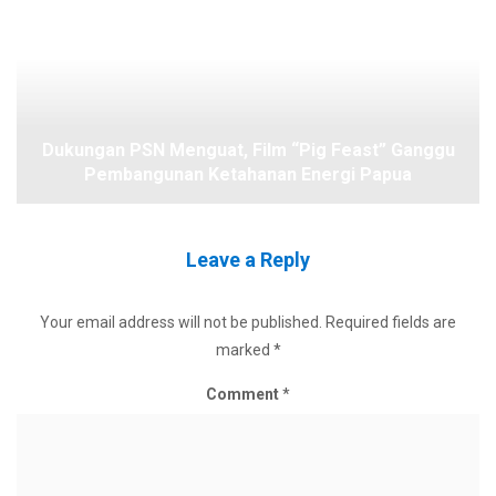
Dukungan PSN Menguat, Film “Pig Feast” Ganggu
Pembangunan Ketahanan Energi Papua
Leave a Reply
Your email address will not be published.
Required fields are
marked
*
Comment
*