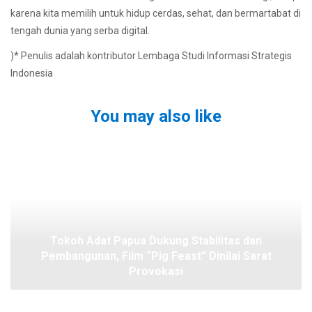
karena kita memilih untuk hidup cerdas, sehat, dan bermartabat di
tengah dunia yang serba digital.
)* Penulis adalah kontributor Lembaga Studi Informasi Strategis
Indonesia
You may also like
Tokoh Adat Papua Dukung Stabilitas dan
Pembangunan, Film “Pig Feast” Dinilai Sarat
Provokasi