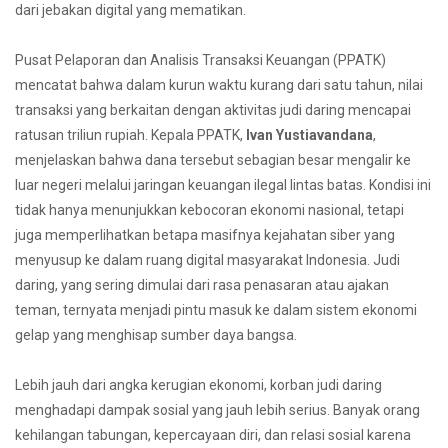
dari jebakan digital yang mematikan.
Pusat Pelaporan dan Analisis Transaksi Keuangan (PPATK)
mencatat bahwa dalam kurun waktu kurang dari satu tahun, nilai
transaksi yang berkaitan dengan aktivitas judi daring mencapai
ratusan triliun rupiah. Kepala PPATK,
Ivan Yustiavandana
,
menjelaskan bahwa dana tersebut sebagian besar mengalir ke
luar negeri melalui jaringan keuangan ilegal lintas batas. Kondisi ini
tidak hanya menunjukkan kebocoran ekonomi nasional, tetapi
juga memperlihatkan betapa masifnya kejahatan siber yang
menyusup ke dalam ruang digital masyarakat Indonesia. Judi
daring, yang sering dimulai dari rasa penasaran atau ajakan
teman, ternyata menjadi pintu masuk ke dalam sistem ekonomi
gelap yang menghisap sumber daya bangsa.
Lebih jauh dari angka kerugian ekonomi, korban judi daring
menghadapi dampak sosial yang jauh lebih serius. Banyak orang
kehilangan tabungan, kepercayaan diri, dan relasi sosial karena