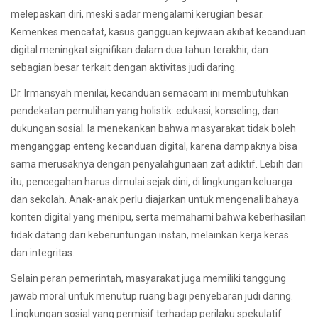
melepaskan diri, meski sadar mengalami kerugian besar.
Kemenkes mencatat, kasus gangguan kejiwaan akibat kecanduan
digital meningkat signifikan dalam dua tahun terakhir, dan
sebagian besar terkait dengan aktivitas judi daring.
Dr. Irmansyah menilai, kecanduan semacam ini membutuhkan
pendekatan pemulihan yang holistik: edukasi, konseling, dan
dukungan sosial. Ia menekankan bahwa masyarakat tidak boleh
menganggap enteng kecanduan digital, karena dampaknya bisa
sama merusaknya dengan penyalahgunaan zat adiktif. Lebih dari
itu, pencegahan harus dimulai sejak dini, di lingkungan keluarga
dan sekolah. Anak-anak perlu diajarkan untuk mengenali bahaya
konten digital yang menipu, serta memahami bahwa keberhasilan
tidak datang dari keberuntungan instan, melainkan kerja keras
dan integritas.
Selain peran pemerintah, masyarakat juga memiliki tanggung
jawab moral untuk menutup ruang bagi penyebaran judi daring.
Lingkungan sosial yang permisif terhadap perilaku spekulatif