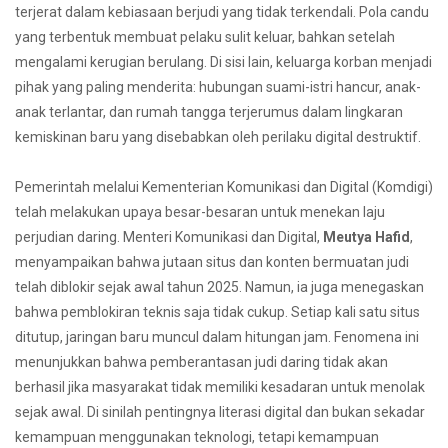
terjerat dalam kebiasaan berjudi yang tidak terkendali. Pola candu
yang terbentuk membuat pelaku sulit keluar, bahkan setelah
mengalami kerugian berulang. Di sisi lain, keluarga korban menjadi
pihak yang paling menderita: hubungan suami-istri hancur, anak-
anak terlantar, dan rumah tangga terjerumus dalam lingkaran
kemiskinan baru yang disebabkan oleh perilaku digital destruktif.
Pemerintah melalui Kementerian Komunikasi dan Digital (Komdigi)
telah melakukan upaya besar-besaran untuk menekan laju
perjudian daring. Menteri Komunikasi dan Digital,
Meutya Hafid
,
menyampaikan bahwa jutaan situs dan konten bermuatan judi
telah diblokir sejak awal tahun 2025. Namun, ia juga menegaskan
bahwa pemblokiran teknis saja tidak cukup. Setiap kali satu situs
ditutup, jaringan baru muncul dalam hitungan jam. Fenomena ini
menunjukkan bahwa pemberantasan judi daring tidak akan
berhasil jika masyarakat tidak memiliki kesadaran untuk menolak
sejak awal. Di sinilah pentingnya literasi digital dan bukan sekadar
kemampuan menggunakan teknologi, tetapi kemampuan