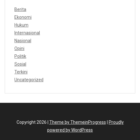
Berita
Ekonomi
Hukum
Internasional
Nasional
Opini
Politik
Sosial
Terkini
Uncategorized
Copyright 2026 |
Theme by ThemeinProgress
|
Proudly
powered by WordPress