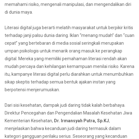
memahami risiko, mengenali manipulasi, dan mengendalikan diri
di dunia maya.
Literasi digital juga berarti melatih masyarakat untuk berpikir kritis
terhadap janji palsu dunia daring. Iklan “menang mudah” dan “cuan
cepat” yang bertebaran di media sosial seringkali merupakan
umpan psikologis untuk menarik orang masuk ke perangkap
digital. Mereka yang memiliki pemahaman literasi rendah akan
mudah percaya dan kehilangan kemampuan menilai risiko. Karena
itu, kampanye literasi digital perlu diarahkan untuk menumbuhkan
sikap skeptis terhadap semua bentuk ajakan instan yang
berpotensi menjerumuskan.
Dari sisi kesehatan, dampak judi daring tidak kalah berbahaya.
Direktur Pencegahan dan Pengendalian Masalah Kesehatan Jiwa
Kementerian Kesehatan,
Dr. Irmansyah Putra, Sp.KJ
,
menjelaskan bahwa kecanduan judi daring termasuk dalam
kategori gangguan perilaku serius. Seseorang yang kecanduan