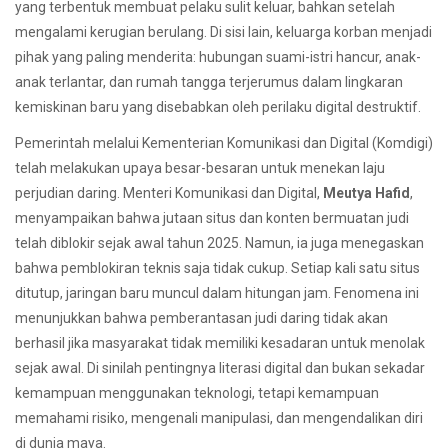
yang terbentuk membuat pelaku sulit keluar, bahkan setelah
mengalami kerugian berulang. Di sisi lain, keluarga korban menjadi
pihak yang paling menderita: hubungan suami-istri hancur, anak-
anak terlantar, dan rumah tangga terjerumus dalam lingkaran
kemiskinan baru yang disebabkan oleh perilaku digital destruktif.
Pemerintah melalui Kementerian Komunikasi dan Digital (Komdigi)
telah melakukan upaya besar-besaran untuk menekan laju
perjudian daring. Menteri Komunikasi dan Digital,
Meutya Hafid
,
menyampaikan bahwa jutaan situs dan konten bermuatan judi
telah diblokir sejak awal tahun 2025. Namun, ia juga menegaskan
bahwa pemblokiran teknis saja tidak cukup. Setiap kali satu situs
ditutup, jaringan baru muncul dalam hitungan jam. Fenomena ini
menunjukkan bahwa pemberantasan judi daring tidak akan
berhasil jika masyarakat tidak memiliki kesadaran untuk menolak
sejak awal. Di sinilah pentingnya literasi digital dan bukan sekadar
kemampuan menggunakan teknologi, tetapi kemampuan
memahami risiko, mengenali manipulasi, dan mengendalikan diri
di dunia maya.