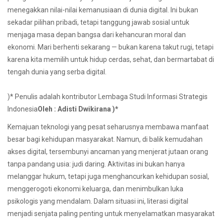
menegakkan nilai-nilai kemanusiaan di dunia digital. Ini bukan
sekadar pilihan pribadi, tetapi tanggung jawab sosial untuk
menjaga masa depan bangsa dari kehancuran moral dan
ekonomi. Mari berhenti sekarang — bukan karena takut rugi, tetapi
karena kita memilih untuk hidup cerdas, sehat, dan bermartabat di
tengah dunia yang serba digital.
)* Penulis adalah kontributor Lembaga Studi Informasi Strategis
Indonesia
Oleh : Adisti Dwikirana )*
Kemajuan teknologi yang pesat seharusnya membawa manfaat
besar bagi kehidupan masyarakat. Namun, di balik kemudahan
akses digital, tersembunyi ancaman yang menjerat jutaan orang
tanpa pandang usia: judi daring. Aktivitas ini bukan hanya
melanggar hukum, tetapi juga menghancurkan kehidupan sosial,
menggerogoti ekonomi keluarga, dan menimbulkan luka
psikologis yang mendalam. Dalam situasi ini, literasi digital
menjadi senjata paling penting untuk menyelamatkan masyarakat