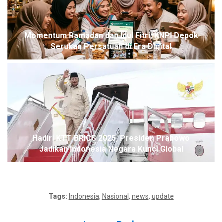
Momentum Ramadan dan Idul Fitri, KNPI Depok
Serukan Persatuan di Era Digital
Hadiri KTT BRICS 2025, Presiden Prabowo
Jadikan Indonesia Negara Kunci Global
Tags:
Indonesia
,
Nasional
,
news
,
update