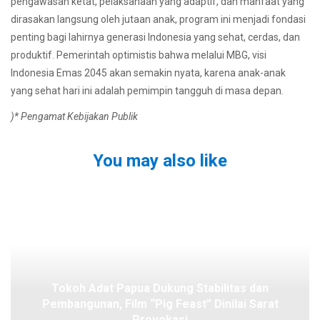
pengawasan ketat, pelaksanaan yang adaptif, dan manfaat yang
dirasakan langsung oleh jutaan anak, program ini menjadi fondasi
penting bagi lahirnya generasi Indonesia yang sehat, cerdas, dan
produktif. Pemerintah optimistis bahwa melalui MBG, visi
Indonesia Emas 2045 akan semakin nyata, karena anak-anak
yang sehat hari ini adalah pemimpin tangguh di masa depan.
)* Pengamat Kebijakan Publik
You may also like
Tokoh Adat Papua Dukung Stabilitas dan
Pembangunan, Film “Pig Feast” Dinilai Sarat
Provokasi