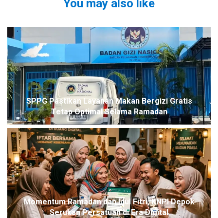
You may also like
SPPG Pastikan Layanan Makan Bergizi Gratis
Tetap Optimal Selama Ramadan
Momentum Ramadan dan Idul Fitri, KNPI Depok
Serukan Persatuan di Era Digital