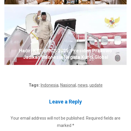
Hadiri KTT BRICS 2025, Presiden Prabowo
Jadikan Indonesia Negara Kunci Global
Tags:
Indonesia
,
Nasional
,
news
,
update
Leave a Reply
Your email address will not be published.
Required fields are
marked
*