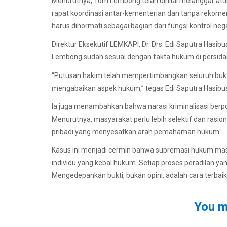
Menurutnya, Tom Lembong telah dinilai melanggar atu
rapat koordinasi antar-kementerian dan tanpa rekomen
harus dihormati sebagai bagian dari fungsi kontrol neg
Direktur Eksekutif LEMKAPI, Dr. Drs. Edi Saputra Hasi
Lembong sudah sesuai dengan fakta hukum di persida
“Putusan hakim telah mempertimbangkan seluruh bukt
mengabaikan aspek hukum,” tegas Edi Saputra Hasibu
Ia juga menambahkan bahwa narasi kriminalisasi berpo
Menurutnya, masyarakat perlu lebih selektif dan rasi
pribadi yang menyesatkan arah pemahaman hukum.
Kasus ini menjadi cermin bahwa supremasi hukum masih
individu yang kebal hukum. Setiap proses peradilan ya
Mengedepankan bukti, bukan opini, adalah cara terb
You m