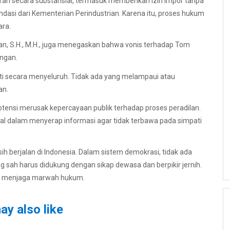
ran secara substansial, termasuk memberikan izin impor tanpa
dasi dari Kementerian Perindustrian. Karena itu, proses hukum
ara.
buan, S.H., M.H., juga menegaskan bahwa vonis terhadap Tom
ngan.
i secara menyeluruh. Tidak ada yang melampaui atau
an.
tensi merusak kepercayaan publik terhadap proses peradilan.
onal dalam menyerap informasi agar tidak terbawa pada simpati
 berjalan di Indonesia. Dalam sistem demokrasi, tidak ada
ng sah harus didukung dengan sikap dewasa dan berpikir jernih.
aik menjaga marwah hukum.
ay also like