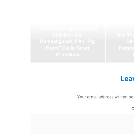
Tokoh Adat Papua Dukung
Stabilitas dan
Film ‘Pi
Pembangunan, Film “Pig
Din
Feast” Dinilai Sarat
Pemba
Provokasi
Leav
Your email address will not be