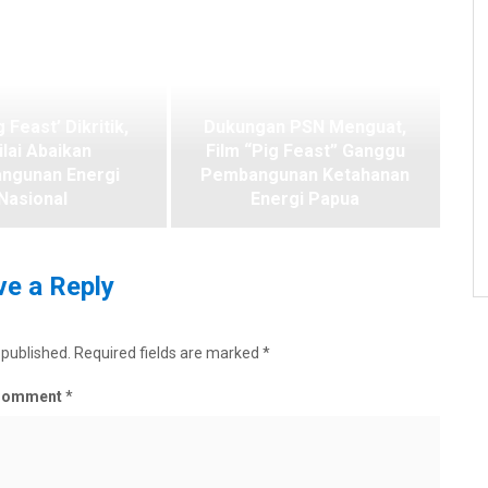
g Feast’ Dikritik,
Dukungan PSN Menguat,
ilai Abaikan
Film “Pig Feast” Ganggu
ngunan Energi
Pembangunan Ketahanan
Nasional
Energi Papua
e a Reply
 published.
Required fields are marked
*
Comment
*