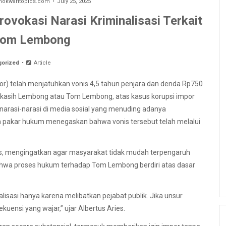
kwaritopics.com
July 25, 2025
ovokasi Narasi Kriminalisasi Terkait
Tom Lembong
gorized
Article
or) telah menjatuhkan vonis 4,5 tahun penjara dan denda Rp750
kasih Lembong atau Tom Lembong, atas kasus korupsi impor
 narasi-narasi di media sosial yang menuding adanya
ah pakar hukum menegaskan bahwa vonis tersebut telah melalui
ies, mengingatkan agar masyarakat tidak mudah terpengaruh
ahwa proses hukum terhadap Tom Lembong berdiri atas dasar
isasi hanya karena melibatkan pejabat publik. Jika unsur
ensi yang wajar,” ujar Albertus Aries.