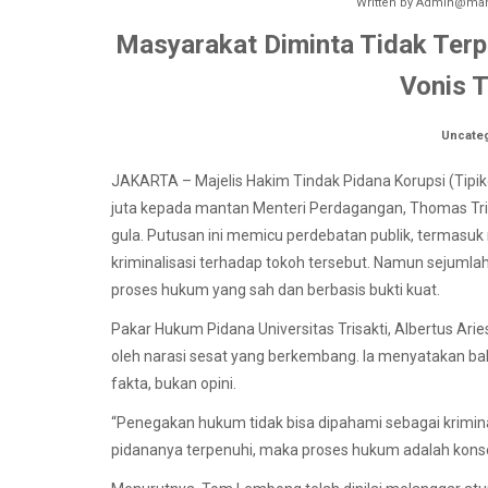
Written by
Admin@mano
Masyarakat Diminta Tidak Terpr
Vonis 
Uncate
JAKARTA – Majelis Hakim Tindak Pidana Korupsi (Tipik
juta kepada mantan Menteri Perdagangan, Thomas Tri
gula. Putusan ini memicu perdebatan publik, termasuk
kriminalisasi terhadap tokoh tersebut. Namun sejuml
proses hukum yang sah dan berbasis bukti kuat.
Pakar Hukum Pidana Universitas Trisakti, Albertus Ar
oleh narasi sesat yang berkembang. Ia menyatakan b
fakta, bukan opini.
“Penegakan hukum tidak bisa dipahami sebagai kriminal
pidananya terpenuhi, maka proses hukum adalah konseku