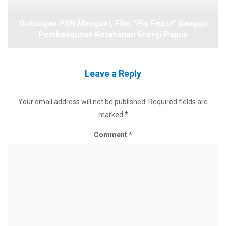
Dukungan PSN Menguat, Film “Pig Feast” Ganggu
Pembangunan Ketahanan Energi Papua
Leave a Reply
Your email address will not be published.
Required fields are
marked
*
Comment
*