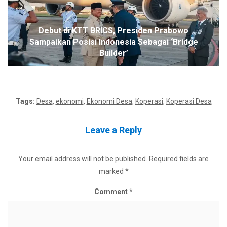
Debut di KTT BRICS, Presiden Prabowo
Sampaikan Posisi Indonesia Sebagai ‘Bridge
Builder’
Tags:
Desa
,
ekonomi
,
Ekonomi Desa
,
Koperasi
,
Koperasi Desa
Leave a Reply
Your email address will not be published.
Required fields are
marked
*
Comment
*