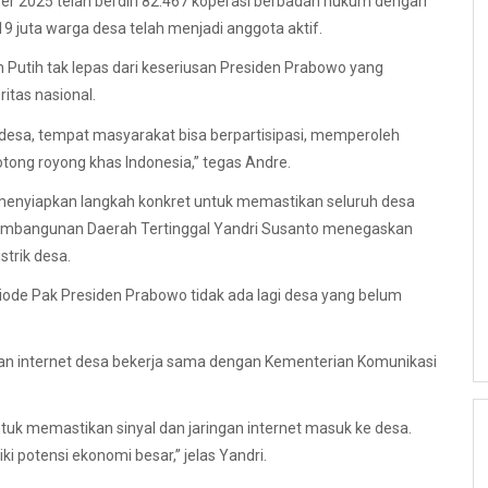
er 2025 telah berdiri 82.467 koperasi berbadan hukum dengan
1,19 juta warga desa telah menjadi anggota aktif.
utih tak lepas dari keseriusan Presiden Prabowo yang
tas nasional.
 desa, tempat masyarakat bisa berpartisipasi, memperoleh
ng royong khas Indonesia,” tegas Andre.
menyiapkan langkah konkret untuk memastikan seluruh desa
n Pembangunan Daerah Tertinggal Yandri Susanto menegaskan
trik desa.
eriode Pak Presiden Prabowo tidak ada lagi desa yang belum
n internet desa bekerja sama dengan Kementerian Komunikasi
k memastikan sinyal dan jaringan internet masuk ke desa.
i potensi ekonomi besar,” jelas Yandri.