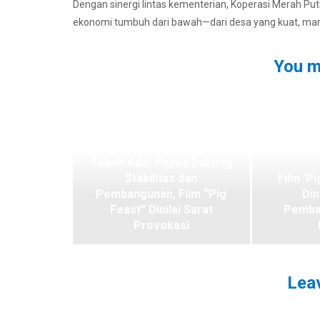
Dengan sinergi lintas kementerian, Koperasi Merah Put
ekonomi tumbuh dari bawah—dari desa yang kuat, mandi
You m
Tokoh Adat Papua Dukung
Stabilitas dan
Film ‘Pi
Pembangunan, Film “Pig
Din
Feast” Dinilai Sarat
Pemba
Provokasi
Leav