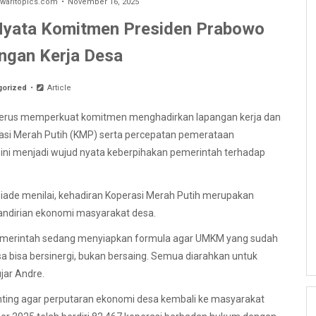
aritopics.com
November 16, 2025
 Nyata Komitmen Presiden Prabowo
ngan Kerja Desa
gorized
Article
terus memperkuat komitmen menghadirkan lapangan kerja dan
rasi Merah Putih (KMP) serta percepatan pemerataan
ram ini menjadi wujud nyata keberpihakan pemerintah terhadap
osiade menilai, kehadiran Koperasi Merah Putih merupakan
ndirian ekonomi masyarakat desa.
 Pemerintah sedang menyiapkan formula agar UMKM yang sudah
sa bisa bersinergi, bukan bersaing. Semua diarahkan untuk
ar Andre.
enting agar perputaran ekonomi desa kembali ke masyarakat