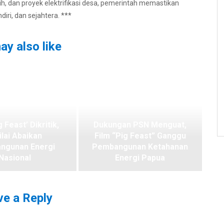
ih, dan proyek elektrifikasi desa, pemerintah memastikan
ri, dan sejahtera. ***
ay also like
g Feast’ Dikritik,
Dukungan PSN Menguat,
ilai Abaikan
Film “Pig Feast” Ganggu
ngunan Energi
Pembangunan Ketahanan
Nasional
Energi Papua
e a Reply