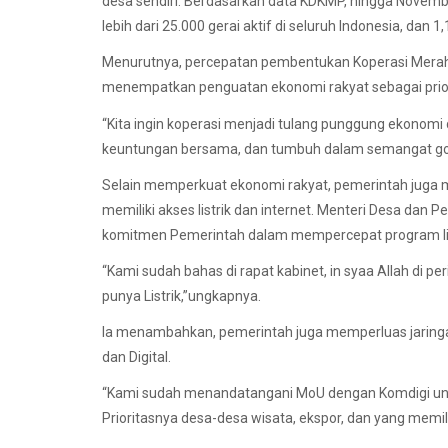
desa sendiri. Berdasarkan data KDKMP, hingga Novemb
lebih dari 25.000 gerai aktif di seluruh Indonesia, dan 
Menurutnya, percepatan pembentukan Koperasi Merah P
menempatkan penguatan ekonomi rakyat sebagai priori
“Kita ingin koperasi menjadi tulang punggung ekonomi
keuntungan bersama, dan tumbuh dalam semangat goto
Selain memperkuat ekonomi rakyat, pemerintah juga 
memiliki akses listrik dan internet. Menteri Desa da
komitmen Pemerintah dalam mempercepat program lis
“Kami sudah bahas di rapat kabinet, in syaa Allah di p
punya Listrik,”ungkapnya.
Ia menambahkan, pemerintah juga memperluas jaringa
dan Digital.
“Kami sudah menandatangani MoU dengan Komdigi untu
Prioritasnya desa-desa wisata, ekspor, dan yang memilik