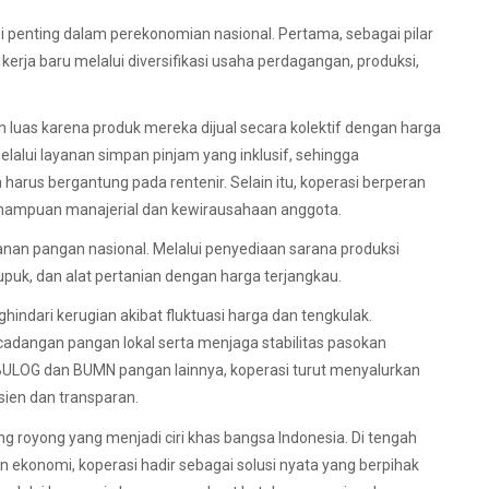
i penting dalam perekonomian nasional. Pertama, sebagai pilar
rja baru melalui diversifikasi usaha perdagangan, produksi,
 luas karena produk mereka dijual secara kolektif dengan harga
lalui layanan simpan pinjam yang inklusif, sehingga
us bergantung pada rentenir. Selain itu, koperasi berperan
mampuan manajerial dan kewirausahaan anggota.
anan pangan nasional. Melalui penyediaan sarana produksi
upuk, dan alat pertanian dengan harga terjangkau.
ndari kerugian akibat fluktuasi harga dan tengkulak.
dangan pangan lokal serta menjaga stabilitas pasokan
BULOG dan BUMN pangan lainnya, koperasi turut menyalurkan
sien dan transparan.
royong yang menjadi ciri khas bangsa Indonesia. Di tengah
n ekonomi, koperasi hadir sebagai solusi nyata yang berpihak