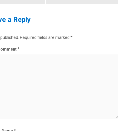
e a Reply
 published.
Required fields are marked
*
Comment
*
Name
*