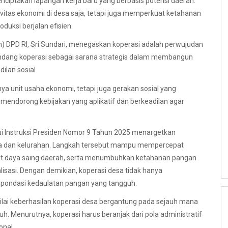
nciptakan lapangan kerja baru yang berbasis potensi daerah.
itas ekonomi di desa saja, tetapi juga memperkuat ketahanan
duksi berjalan efisien.
) DPD RI, Sri Sundari, menegaskan koperasi adalah perwujudan
ndang koperasi sebagai sarana strategis dalam membangun
lan sosial.
 unit usaha ekonomi, tetapi juga gerakan sosial yang
endorong kebijakan yang aplikatif dan berkeadilan agar
ui Instruksi Presiden Nomor 9 Tahun 2025 menargetkan
desa dan kelurahan. Langkah tersebut mampu mempercepat
at daya saing daerah, serta menumbuhkan ketahanan pangan
alisasi. Dengan demikian, koperasi desa tidak hanya
pondasi kedaulatan pangan yang tangguh.
nilai keberhasilan koperasi desa bergantung pada sejauh mana
. Menurutnya, koperasi harus beranjak dari pola administratif
onal.