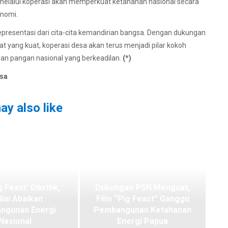
melalui koperasi akan memperkuat ketahanan nasional secara
onomi.
epresentasi dari cita-cita kemandirian bangsa. Dengan dukungan
at yang kuat, koperasi desa akan terus menjadi pilar kokoh
n pangan nasional yang berkeadilan.
(*)
asa
ay also like
g Feast’ Dikritik,
Dukungan PSN Menguat,
ilai Abaikan
Film “Pig Feast” Ganggu
ngunan Energi
Pembangunan Ketahanan
Nasional
Energi Papua