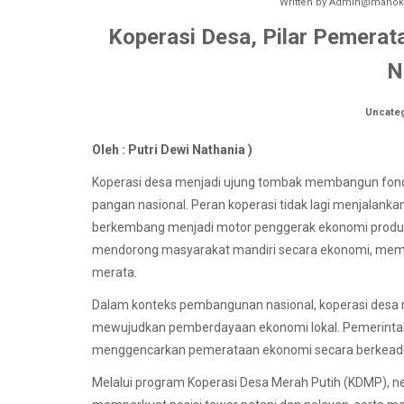
Written by
Admin@manokw
Koperasi Desa, Pilar Pemera
N
Uncate
Oleh :
Putri Dewi Nathania )
Koperasi desa menjadi ujung tombak membangun fon
pangan nasional. Peran koperasi tidak lagi menjalanka
berkembang menjadi motor penggerak ekonomi produkti
mendorong masyarakat mandiri secara ekonomi, memp
merata.
Dalam konteks pembangunan nasional, koperasi desa 
mewujudkan pemberdayaan ekonomi lokal. Pemerinta
menggencarkan pemerataan ekonomi secara berkeadi
Melalui program Koperasi Desa Merah Putih (KDMP), n