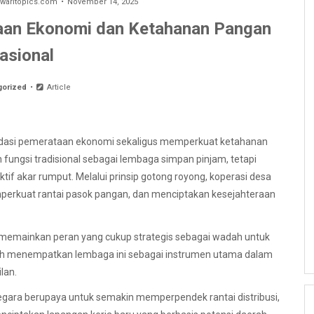
aritopics.com
November 14, 2025
taan Ekonomi dan Ketahanan Pangan
asional
gorized
Article
dasi pemerataan ekonomi sekaligus memperkuat ketahanan
n fungsi tradisional sebagai lembaga simpan pinjam, tetapi
f akar rumput. Melalui prinsip gotong royong, koperasi desa
erkuat rantai pasok pangan, dan menciptakan kesejahteraan
memainkan peran yang cukup strategis sebagai wadah untuk
h menempatkan lembaga ini sebagai instrumen utama dalam
lan.
egara berupaya untuk semakin memperpendek rantai distribusi,