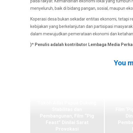
pada rakyat. Kemandirian ekonomi lokal yang tumbuh 
menyeluruh, baik di bidang pangan, sosial, maupun ek
Koperasi desa bukan sekadar entitas ekonomi, tetapi r
kebijakan yang berkelanjutan dan partisipasi masyarak
dalam mewujudkan pemerataan ekonomi dan ketahana
)* Penulis adalah kontributor Lembaga Media Perk
You m
Tokoh Adat Papua Dukung
Stabilitas dan
Film ‘Pi
Pembangunan, Film “Pig
Din
Feast” Dinilai Sarat
Pemba
Provokasi