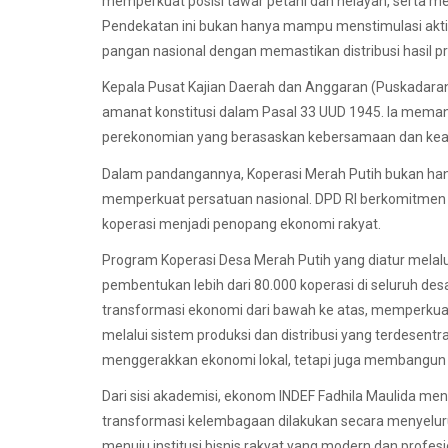
memperkuat posisi tawar petani dan nelayan, serta me
Pendekatan ini bukan hanya mampu menstimulasi aktiv
pangan nasional dengan memastikan distribusi hasil pro
Kepala Pusat Kajian Daerah dan Anggaran (Puskadaran
amanat konstitusi dalam Pasal 33 UUD 1945. Ia mema
perekonomian yang berasaskan kebersamaan dan keadi
Dalam pandangannya, Koperasi Merah Putih bukan hanya
memperkuat persatuan nasional. DPD RI berkomitmen m
koperasi menjadi penopang ekonomi rakyat.
Program Koperasi Desa Merah Putih yang diatur melal
pembentukan lebih dari 80.000 koperasi di seluruh 
transformasi ekonomi dari bawah ke atas, memperku
melalui sistem produksi dan distribusi yang terdesentr
menggerakkan ekonomi lokal, tetapi juga membangun 
Dari sisi akademisi, ekonom INDEF Fadhila Maulida me
transformasi kelembagaan dilakukan secara menyeluruh
menuju institusi bisnis rakyat yang modern dan profesi