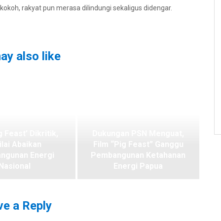
kokoh, rakyat pun merasa dilindungi sekaligus didengar.
ay also like
g Feast’ Dikritik,
Dukungan PSN Menguat,
ilai Abaikan
Film “Pig Feast” Ganggu
ngunan Energi
Pembangunan Ketahanan
Nasional
Energi Papua
e a Reply