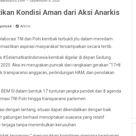
aritopics.com
September 6, 2025
tikan Kondisi Aman dari Aksi Anarkis
gorized
Article
laborasi TNI dan Polri kembali terbukti jitu dalam meredam
emastikan aspirasi masyarakat tersampaikan secara tertib.
ma #SelamatkanIndonesia kembali digelar di depan Gedung
2025. Aksi ini merupakan puncak dari rangkaian gerakan “17+8
k transparansi anggaran, perlindungan HAM, dan penolakan
 BEM SI dalam bentuk 17 tuntutan jangka pendek dan 8 agenda
rmasi TNI-Polri hingga transparansi parlemen.
i dengan lantang, situasi dapat dikendalikan dengan baik
t gabungan berhasil menciptakan suasana yang relatif
 terjaga tanpa menimbulkan kerusuhan.
r tidak terganggu,” menunjukkan komitmen menjaga keamanan