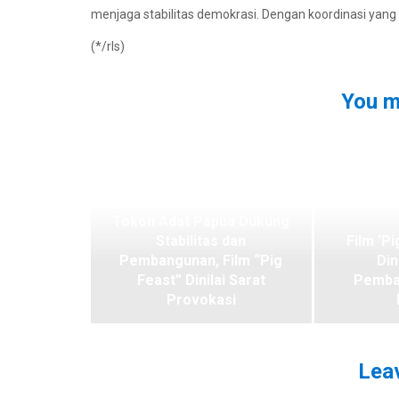
menjaga stabilitas demokrasi. Dengan koordinasi yang 
(*/rls)
You m
Tokoh Adat Papua Dukung
Stabilitas dan
Film ‘Pi
Pembangunan, Film “Pig
Din
Feast” Dinilai Sarat
Pemba
Provokasi
Leav