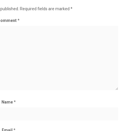
 published.
Required fields are marked
*
Comment
*
Name
*
Email
*