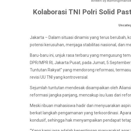
Written by
Admin@manokw
Kolaborasi TNI Polri Solid Pas
Uncate
Jakarta – Dalam situasi dinamis yang terus berubah, ko
potensi kerusuhan, menjaga stabilitas nasional, dan m
Baru-baru ini, unjuk rasa terbaru yang mengusung te
DPR/MPR RI, Jakarta Pusat, pada Jumat, 5 September 
Tuntutan Rakyat” yang mendorong reformasi, termasu
revisi UU TNI yang kontroversial.
Sejumlah tuntutan mendesak disampaikan oleh Aliansi
reformasi jangka panjang, mencakup isu luas dari refo
Meski ribuan mahasiswa hadir dan menyuarakan aspiras
berkat langkah pengamanan yang terkoordinasi. Apara
kondusif, sehingga hak menyampaikan pendapat tetap
“Yang kami jaga adalah kepentingan masyarakat aga