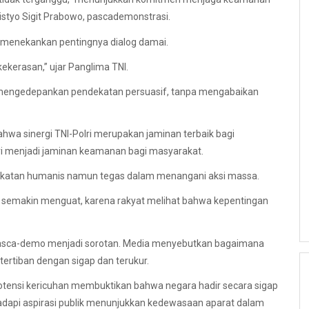
 Listyo Sigit Prabowo, pascademonstrasi.
 menekankan pentingnya dialog damai.
kerasan,” ujar Panglima TNI.
 mengedepankan pendekatan persuasif, tanpa mengabaikan
wa sinergi TNI-Polri merupakan jaminan terbaik bagi
lri menjadi jaminan keamanan bagi masyarakat.
katan humanis namun tegas dalam menangani aksi massa.
at semakin menguat, karena rakyat melihat bahwa kepentingan
 pasca-demo menjadi sorotan. Media menyebutkan bagaimana
etertiban dengan sigap dan terukur.
potensi kericuhan membuktikan bahwa negara hadir secara sigap
dapi aspirasi publik menunjukkan kedewasaan aparat dalam