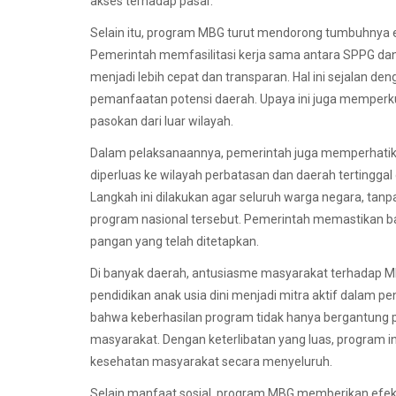
akses terhadap pasar.
Selain itu, program MBG turut mendorong tumbuhnya e
Pemerintah memfasilitasi kerja sama antara SPPG dan
menjadi lebih cepat dan transparan. Hal ini sejalan 
pemanfaatan potensi daerah. Upaya ini juga memper
pasokan dari luar wilayah.
Dalam pelaksanaannya, pemerintah juga memperhatik
diperluas ke wilayah perbatasan dan daerah tertingg
Langkah ini dilakukan agar seluruh warga negara, ta
program nasional tersebut. Pemerintah memastikan b
pangan yang telah ditetapkan.
Di banyak daerah, antusiasme masyarakat terhadap MB
pendidikan anak usia dini menjadi mitra aktif dalam 
bahwa keberhasilan program tidak hanya bergantung pa
masyarakat. Dengan keterlibatan yang luas, program 
kesehatan masyarakat secara menyeluruh.
Selain manfaat sosial, program MBG memberikan efe