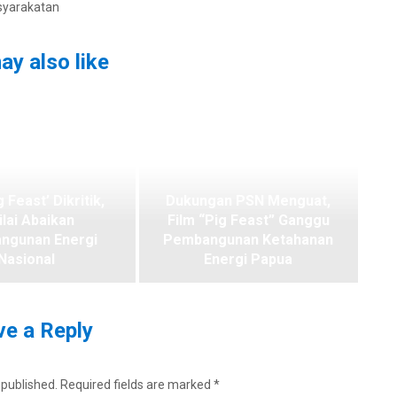
syarakatan
ay also like
g Feast’ Dikritik,
Dukungan PSN Menguat,
ilai Abaikan
Film “Pig Feast” Ganggu
ngunan Energi
Pembangunan Ketahanan
Nasional
Energi Papua
e a Reply
 published.
Required fields are marked
*