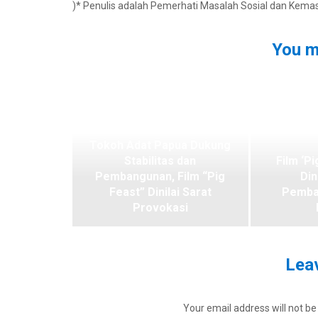
)* Penulis adalah Pemerhati Masalah Sosial dan Kema
You m
Tokoh Adat Papua Dukung
Stabilitas dan
Film ‘Pi
Pembangunan, Film “Pig
Din
Feast” Dinilai Sarat
Pemba
Provokasi
Leav
Your email address will not be