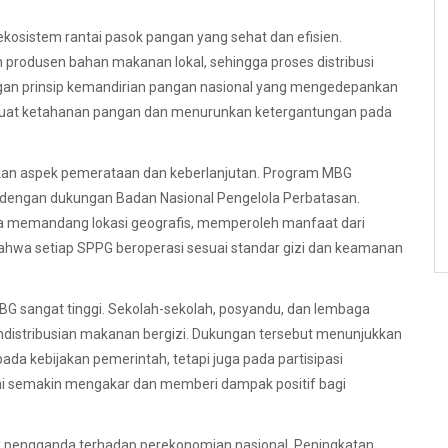
kosistem rantai pasok pangan yang sehat dan efisien.
 produsen bahan makanan lokal, sehingga proses distribusi
dengan prinsip kemandirian pangan nasional yang mengedepankan
kuat ketahanan pangan dan menurunkan ketergantungan pada
an aspek pemerataan dan keberlanjutan. Program MBG
al dengan dukungan Badan Nasional Pengelola Perbatasan.
npa memandang lokasi geografis, memperoleh manfaat dari
ahwa setiap SPPG beroperasi sesuai standar gizi dan keamanan
G sangat tinggi. Sekolah-sekolah, posyandu, dan lembaga
pendistribusian makanan bergizi. Dukungan tersebut menunjukkan
da kebijakan pemerintah, tetapi juga pada partisipasi
ini semakin mengakar dan memberi dampak positif bagi
k pengganda terhadap perekonomian nasional. Peningkatan