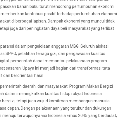
tor pasokan bahan baku turut mendorong pertumbuhan ekonomi
 memberikan kontribusi positif terhadap pertumbuhan ekonomi
rakat di berbagai lapisan. Dampak ekonomi yang muncul tidak
tetapi juga dari peningkatan daya beli masyarakat yang terlibat
sparansi dalam pengelolaan anggaran MBG. Seluruh alokasi
s SPPG, pelatihan tenaga gizi, dan pengawasan kualitas
digital, pemerintah dapat memantau pelaksanaan program
pat sasaran. Upaya ini menjadi bagian dari transformasi tata
 dan berorientasi hasil.
t, pemerintah daerah, dan masyarakat, Program Makan Bergizi
ah dalam meningkatkan kualitas hidup rakyat Indonesia.
n bergizi, tetapi juga wujud komitmen membangun manusia
i masa depan. Dengan pelaksanaan yang terukur dan dukungan
s menuju terwujudnya visi Indonesia Emas 2045 yang berdaulat,