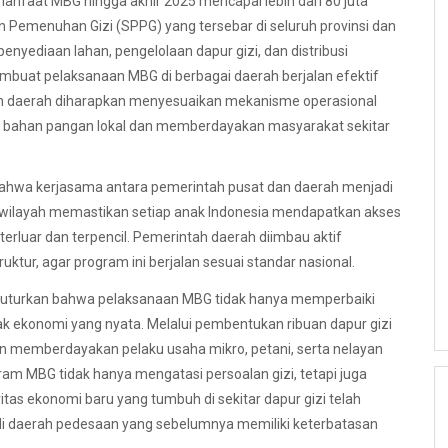
anfaat MBG hingga akhir 2025 mencapai lebih dari 80 juta
n Pemenuhan Gizi (SPPG) yang tersebar di seluruh provinsi dan
nyediaan lahan, pengelolaan dapur gizi, dan distribusi
mbuat pelaksanaan MBG di berbagai daerah berjalan efektif
ah daerah diharapkan menyesuaikan mekanisme operasional
n bahan pangan lokal dan memberdayakan masyarakat sekitar
ahwa kerjasama antara pemerintah pusat dan daerah menjadi
as wilayah memastikan setiap anak Indonesia mendapatkan akses
terluar dan terpencil. Pemerintah daerah diimbau aktif
tur, agar program ini berjalan sesuai standar nasional.
nuturkan bahwa pelaksanaan MBG tidak hanya memperbaiki
k ekonomi yang nyata. Melalui pembentukan ribuan dapur gizi
 memberdayakan pelaku usaha mikro, petani, serta nelayan
ram MBG tidak hanya mengatasi persoalan gizi, tetapi juga
tas ekonomi baru yang tumbuh di sekitar dapur gizi telah
di daerah pedesaan yang sebelumnya memiliki keterbatasan