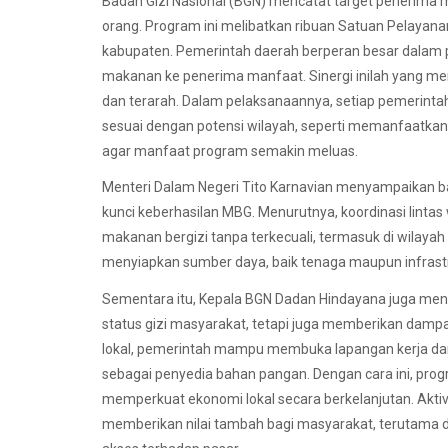
Badan Gizi Nasional (BGN) mencatat target penerima m
orang. Program ini melibatkan ribuan Satuan Pelayana
kabupaten. Pemerintah daerah berperan besar dalam pe
makanan ke penerima manfaat. Sinergi inilah yang me
dan terarah. Dalam pelaksanaannya, setiap pemerint
sesuai dengan potensi wilayah, seperti memanfaatka
agar manfaat program semakin meluas.
Menteri Dalam Negeri Tito Karnavian menyampaikan b
kunci keberhasilan MBG. Menurutnya, koordinasi lint
makanan bergizi tanpa terkecuali, termasuk di wilayah 
menyiapkan sumber daya, baik tenaga maupun infrastruk
Sementara itu, Kepala BGN Dadan Hindayana juga me
status gizi masyarakat, tetapi juga memberikan dampa
lokal, pemerintah mampu membuka lapangan kerja dan
sebagai penyedia bahan pangan. Dengan cara ini, prog
memperkuat ekonomi lokal secara berkelanjutan. Aktivi
memberikan nilai tambah bagi masyarakat, terutama 