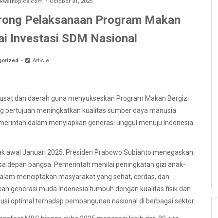
waritopics.com
October 31, 2025
rong Pelaksanaan Program Makan
gai Investasi SDM Nasional
gorized
Article
 pusat dan daerah guna menyukseskan Program Makan Bergizi
yang bertujuan meningkatkan kualitas sumber daya manusia
merintah dalam menyiapkan generasi unggul menuju Indonesia
ak awal Januari 2025. Presiden Prabowo Subianto menegaskan
a depan bangsa. Pemerintah menilai peningkatan gizi anak-
 dalam menciptakan masyarakat yang sehat, cerdas, dan
pkan generasi muda Indonesia tumbuh dengan kualitas fisik dan
busi optimal terhadap pembangunan nasional di berbagai sektor.