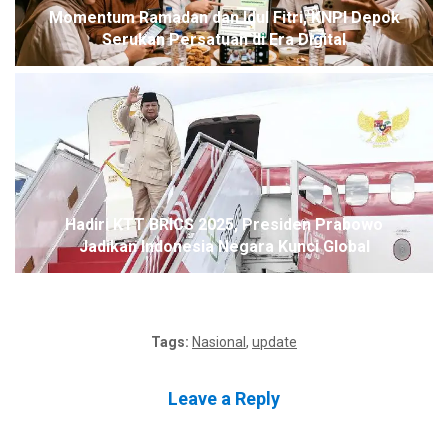
Momentum Ramadan dan Idul Fitri, KNPI Depok
Serukan Persatuan di Era Digital
Hadiri KTT BRICS 2025, Presiden Prabowo
Jadikan Indonesia Negara Kunci Global
Tags:
Nasional
,
update
Leave a Reply