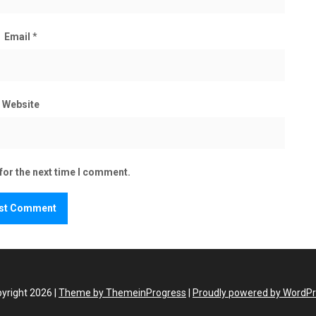
Email
*
Website
for the next time I comment.
yright 2026 |
Theme by ThemeinProgress
|
Proudly powered by WordP