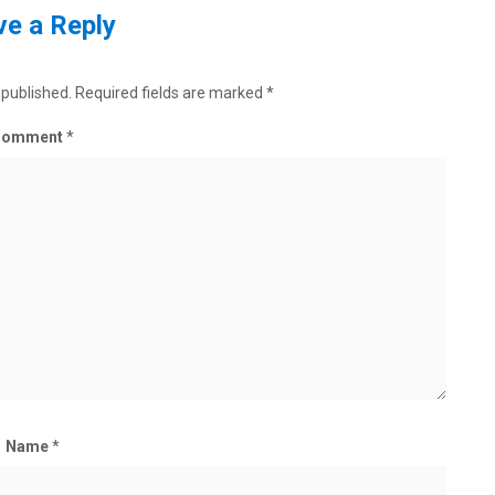
e a Reply
 published.
Required fields are marked
*
Comment
*
Name
*