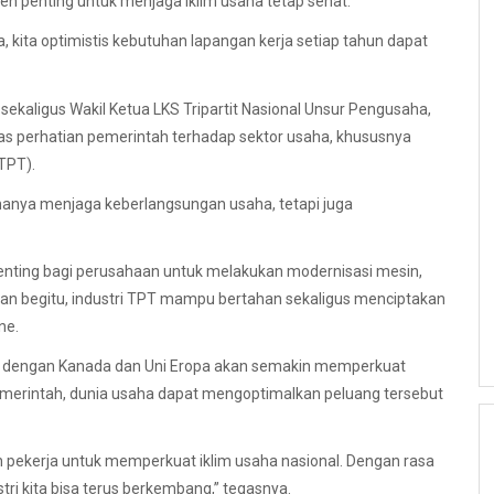
n penting untuk menjaga iklim usaha tetap sehat.
, kita optimistis kebutuhan lapangan kerja setiap tahun dapat
ekaligus Wakil Ketua LKS Tripartit Nasional Unsur Pengusaha,
as perhatian pemerintah terhadap sektor usaha, khususnya
(TPT).
 hanya menjaga keberlangsungan usaha, tetapi juga
 penting bagi perusahaan untuk melakukan modernisasi mesin,
n begitu, industri TPT mampu bertahan sekaligus menciptakan
ne.
a dengan Kanada dan Uni Eropa akan semakin memperkuat
pemerintah, dunia usaha dapat mengoptimalkan peluang tersebut
n pekerja untuk memperkuat iklim usaha nasional. Dengan rasa
ri kita bisa terus berkembang,” tegasnya.