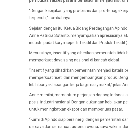
pembukaan akses pasar internasional menjadi instrume
“Dengan kebijakan yang pro-bisnis dan pro-tenaga kerja
terpenuhi,” tambahnya.
Sejalan dengan itu, Ketua Bidang Perdagangan Apindo s
Anne Patricia Sutanto, menyampaikan apresiasinya at
industri padat karya seperti Tekstil dan Produk Tekstil 
Menurutnya, insentif yang diberikan pemerintah tidak
memperkuat daya saing nasional di kancah global.
“Insentif yang dihadirkan pemerintah menjadi katalis
memperkuat riset, dan mengembangkan produk. Denga
lebih banyak lapangan kerja bagi masyarakat,” jelas An
Anne menilai, momentum perjanjian dagang Indonesi
posisi industri nasional. Dengan dukungan kebijakan 
untuk meningkatkan ekspor dan memperluas pasar.
“Kami di Apindo siap bersinergi dengan pemerintah da
percaya dan semangat gotong royong, saya yakin indust