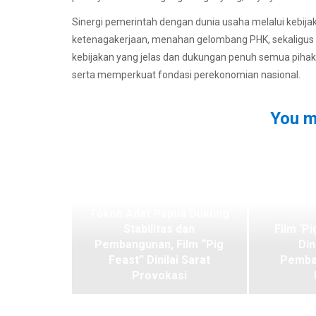
Sinergi pemerintah dengan dunia usaha melalui kebijaka
ketenagakerjaan, menahan gelombang PHK, sekaligus 
kebijakan yang jelas dan dukungan penuh semua pihak
serta memperkuat fondasi perekonomian nasional.
You m
Tokoh Adat Papua Dukung
Stabilitas dan
Film ‘Pi
Pembangunan, Film “Pig
Din
Feast” Dinilai Sarat
Pemba
Provokasi