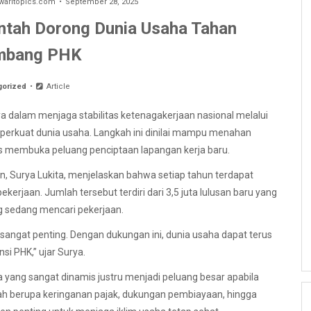
aritopics.com
September 28, 2025
intah Dorong Dunia Usaha Tahan
mbang PHK
gorized
Article
dalam menjaga stabilitas ketenagakerjaan nasional melalui
mperkuat dunia usaha. Langkah ini dinilai mampu menahan
 membuka peluang penciptaan lapangan kerja baru.
, Surya Lukita, menjelaskan bahwa setiap tahun terdapat
erjaan. Jumlah tersebut terdiri dari 3,5 juta lulusan baru yang
ng sedang mencari pekerjaan.
 sangat penting. Dengan dukungan ini, dunia usaha dapat terus
i PHK,” ujar Surya.
yang sangat dinamis justru menjadi peluang besar apabila
ntah berupa keringanan pajak, dukungan pembiayaan, hingga