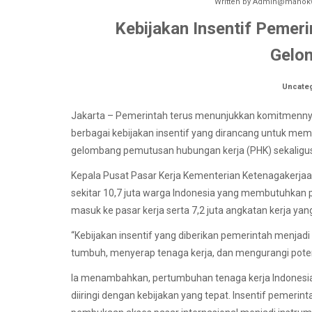
Written by
Admin@manokw
Kebijakan Insentif Pemer
Gelo
Uncate
Jakarta – Pemerintah terus menunjukkan komitmennya 
berbagai kebijakan insentif yang dirancang untuk me
gelombang pemutusan hubungan kerja (PHK) sekaligus
Kepala Pusat Pasar Kerja Kementerian Ketenagakerjaan
sekitar 10,7 juta warga Indonesia yang membutuhkan pek
masuk ke pasar kerja serta 7,2 juta angkatan kerja ya
“Kebijakan insentif yang diberikan pemerintah menjadi
tumbuh, menyerap tenaga kerja, dan mengurangi potens
Ia menambahkan, pertumbuhan tenaga kerja Indonesia 
diiringi dengan kebijakan yang tepat. Insentif pemeri