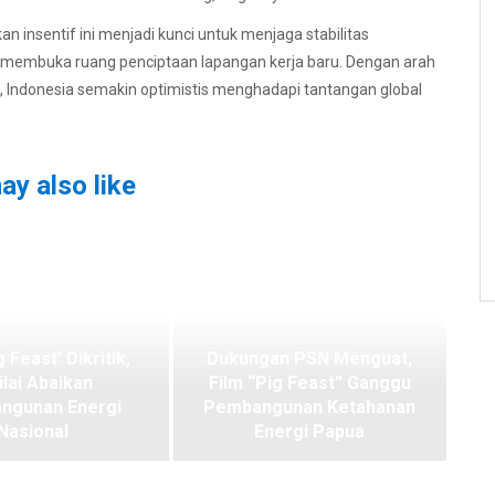
n insentif ini menjadi kunci untuk menjaga stabilitas
membuka ruang penciptaan lapangan kerja baru. Dengan arah
, Indonesia semakin optimistis menghadapi tantangan global
ay also like
g Feast’ Dikritik,
Dukungan PSN Menguat,
ilai Abaikan
Film “Pig Feast” Ganggu
ngunan Energi
Pembangunan Ketahanan
Nasional
Energi Papua