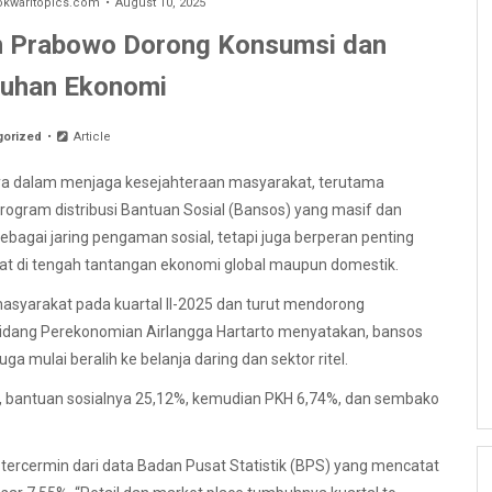
waritopics.com
August 10, 2025
n Prabowo Dorong Konsumsi dan
uhan Ekonomi
gorized
Article
a dalam menjaga kesejahteraan masyarakat, terutama
rogram distribusi Bantuan Sosial (Bansos) yang masif dan
sebagai jaring pengaman sosial, tetapi juga berperan penting
t di tengah tantangan ekonomi global maupun domestik.
asyarakat pada kuartal II-2025 dan turut mendorong
Bidang Perekonomian Airlangga Hartarto menyatakan, bansos
a mulai beralih ke belanja daring dan sektor ritel.
12%, bantuan sosialnya 25,12%, kemudian PKH 6,74%, dan sembako
tercermin dari data Badan Pusat Statistik (BPS) yang mencatat