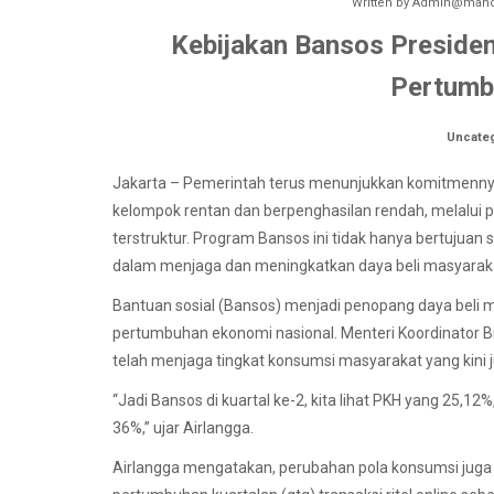
Written by
Admin@manok
Kebijakan Bansos Preside
Pertumb
Uncate
Jakarta – Pemerintah terus menunjukkan komitmenny
kelompok rentan dan berpenghasilan rendah, melalui p
terstruktur. Program Bansos ini tidak hanya bertujuan 
dalam menjaga dan meningkatkan daya beli masyaraka
Bantuan sosial (Bansos) menjadi penopang daya beli m
pertumbuhan ekonomi nasional. Menteri Koordinator 
telah menjaga tingkat konsumsi masyarakat yang kini jug
“Jadi Bansos di kuartal ke-2, kita lihat PKH yang 25,
36%,” ujar Airlangga.
Airlangga mengatakan, perubahan pola konsumsi juga 