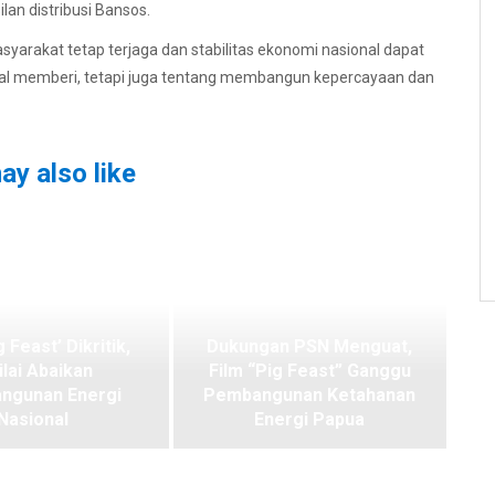
an distribusi Bansos.
asyarakat tetap terjaga dan stabilitas ekonomi nasional dapat
soal memberi, tetapi juga tentang membangun kepercayaan dan
ay also like
g Feast’ Dikritik,
Dukungan PSN Menguat,
ilai Abaikan
Film “Pig Feast” Ganggu
ngunan Energi
Pembangunan Ketahanan
Nasional
Energi Papua