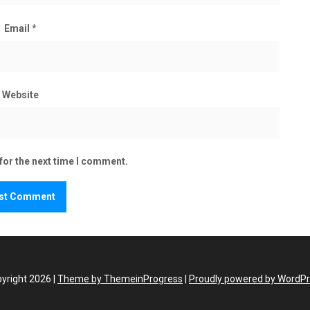
Email
*
Website
for the next time I comment.
yright 2026 |
Theme by ThemeinProgress
|
Proudly powered by WordP