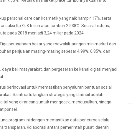
esar 7,55%. “Retail dan market place tumbuhnya kuartal to
up personal care dan kosmetik yang naik hampir 17%, serta
ansaksi Rp72,8 triliun atau tumbuh 29,38%. Secara historis,
uta pada 2018 menjadi 3,24 miliar pada 2024.
tel. Tiga perusahaan besar yang mewakili jaringan minimarket dan
mbuhan penjualan masing-masing sebesar 4,99%, 6,85%, dan
 daya beli masyarakat, dan pergeseran ke kanal digital menjadi
l.
rus berinovasi untuk memastikan penyaluran bantuan sosial
akat. Salah satu langkah strategis yang diambil adalah
igital yang dirancang untuk mengecek, mengusulkan, hingga
t ponsel.
kung program ini dengan memastikan data penerima selalu
a transparan. Kolaborasi antara pemerintah pusat, daerah,