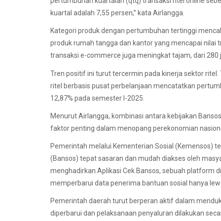
pertumbuhan kuartalan (qtq) transaksi ritel online seb
kuartal adalah 7,55 persen,” kata Airlangga.
Kategori produk dengan pertumbuhan tertinggi mencak
produk rumah tangga dan kantor yang mencapai nilai tr
transaksi e-commerce juga meningkat tajam, dari 280 j
Tren positif ini turut tercermin pada kinerja sektor ri
ritel berbasis pusat perbelanjaan mencatatkan pertu
12,87% pada semester I-2025.
Menurut Airlangga, kombinasi antara kebijakan Bansos,
faktor penting dalam menopang perekonomian nasiona
Pemerintah melalui Kementerian Sosial (Kemensos) te
(Bansos) tepat sasaran dan mudah diakses oleh masyar
menghadirkan Aplikasi Cek Bansos, sebuah platform d
memperbarui data penerima bantuan sosial hanya lewa
Pemerintah daerah turut berperan aktif dalam mendu
diperbarui dan pelaksanaan penyaluran dilakukan secar