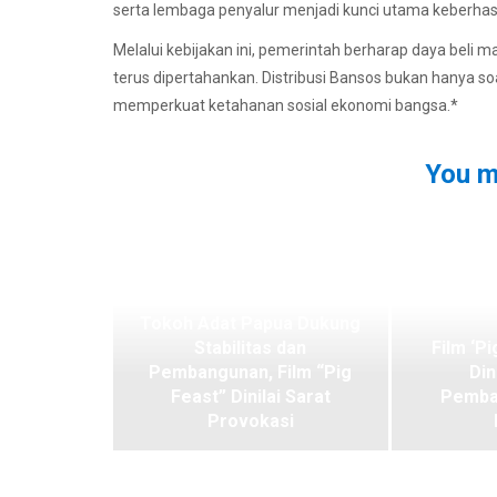
serta lembaga penyalur menjadi kunci utama keberhasil
Melalui kebijakan ini, pemerintah berharap daya beli m
terus dipertahankan. Distribusi Bansos bukan hanya 
memperkuat ketahanan sosial ekonomi bangsa.*
You m
Tokoh Adat Papua Dukung
Stabilitas dan
Film ‘Pi
Pembangunan, Film “Pig
Din
Feast” Dinilai Sarat
Pemba
Provokasi