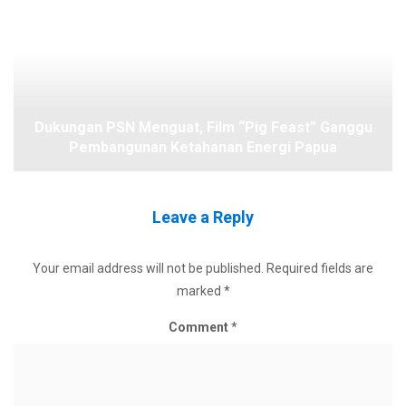
Dukungan PSN Menguat, Film “Pig Feast” Ganggu
Pembangunan Ketahanan Energi Papua
Leave a Reply
Your email address will not be published.
Required fields are
marked
*
Comment
*