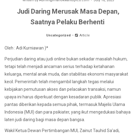
Written by
Admin@manokwaritopics.com
July 16, 2025
Judi Daring Merusak Masa Depan,
Saatnya Pelaku Berhenti
Uncategorized
Article
Oleh : Adi Kurniawan )*
Perjudian daring atau judi online bukan sekadar masalah hukum,
tetapi telah menjadi ancaman serius terhadap ketahanan
keluarga, mental anak muda, dan stabilitas ekonomi masyarakat
kecil. Pemerintah telah mengambil langkah tegas melalui
kebijakan pemutusan akses dan pelacakan transaksi, namun
upaya ini harus diperkuat dengan kesadaran publik. Apresiasi
pantas diberikan kepada semua pihak, termasuk Majelis Ulama
Indonesia (MUI) dan para psikiater, yang ikut mengedukasi bahaya
laten judi daring bagi masa depan bangsa.
Wakil Ketua Dewan Pertimbangan MUI, Zainut Tauhid Sa’adi,