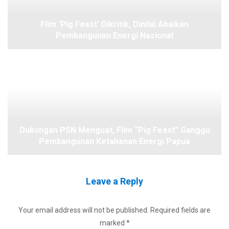
Film ‘Pig Feast’ Dikritik, Dinilai Abaikan
Pembangunan Energi Nasional
Dukungan PSN Menguat, Film “Pig Feast” Ganggu
Pembangunan Ketahanan Energi Papua
Leave a Reply
Your email address will not be published.
Required fields are
marked
*