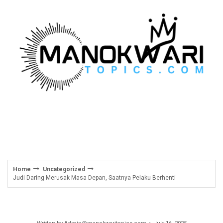
Skip
to
content
Home
Uncategorized
Judi Daring Merusak Masa Depan, Saatnya Pelaku Berhenti