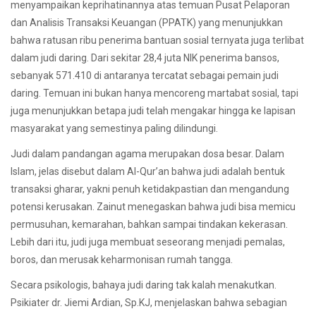
menyampaikan keprihatinannya atas temuan Pusat Pelaporan
dan Analisis Transaksi Keuangan (PPATK) yang menunjukkan
bahwa ratusan ribu penerima bantuan sosial ternyata juga terlibat
dalam judi daring. Dari sekitar 28,4 juta NIK penerima bansos,
sebanyak 571.410 di antaranya tercatat sebagai pemain judi
daring. Temuan ini bukan hanya mencoreng martabat sosial, tapi
juga menunjukkan betapa judi telah mengakar hingga ke lapisan
masyarakat yang semestinya paling dilindungi.
Judi dalam pandangan agama merupakan dosa besar. Dalam
Islam, jelas disebut dalam Al-Qur’an bahwa judi adalah bentuk
transaksi gharar, yakni penuh ketidakpastian dan mengandung
potensi kerusakan. Zainut menegaskan bahwa judi bisa memicu
permusuhan, kemarahan, bahkan sampai tindakan kekerasan.
Lebih dari itu, judi juga membuat seseorang menjadi pemalas,
boros, dan merusak keharmonisan rumah tangga.
Secara psikologis, bahaya judi daring tak kalah menakutkan.
Psikiater dr. Jiemi Ardian, Sp.KJ, menjelaskan bahwa sebagian