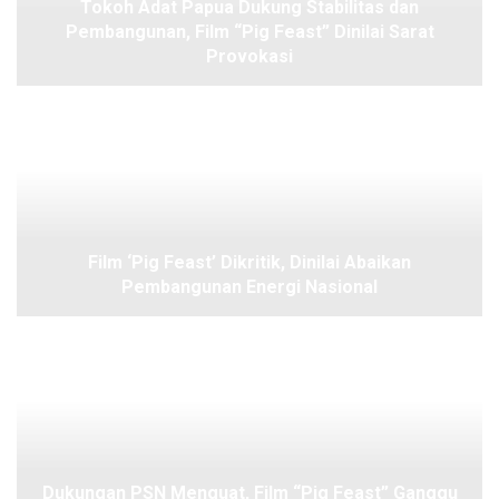
Tokoh Adat Papua Dukung Stabilitas dan
Pembangunan, Film “Pig Feast” Dinilai Sarat
Provokasi
Film ‘Pig Feast’ Dikritik, Dinilai Abaikan
Pembangunan Energi Nasional
Dukungan PSN Menguat, Film “Pig Feast” Ganggu