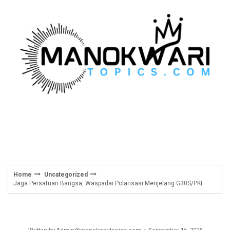
Skip
to
content
Home
Uncategorized
Jaga Persatuan Bangsa, Waspadai Polarisasi Menjelang G30S/PKI