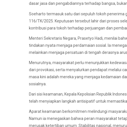
dasar jasa dan pengabdiannya terhadap bangsa, bukan 
Soeharto termasuk satu dari sepuluh tokoh penerima
116/TK/2025. Keputusan tersebut lahir dari proses sel
kontribusi para tokoh terhadap perjuangan dan pemba
Menteri Sekretaris Negara, Prasetyo Hadi, menilai 
tindakan nyata menjaga perdamaian sosial. Ia menegask
melainkan menjaga persatuan di tengah derasnya arus
Menurutnya, masyarakat perlu menunjukkan kedewasa
dari provokasi, serta menyalurkan pendapat melalui ca
masa kini adalah mereka yang menjaga kedamaian da
sosialnya.
Dari sisi keamanan, Kepala Kepolisian Republik Indone
telah menyiapkan langkah antisipatif untuk memastika
Aparat keamanan berkomitmen melindungi masyarakat
Namun ia menegaskan bahwa peran masyarakat tetap 
merusak ketertiban umum. Stabilitas nasional, menuru