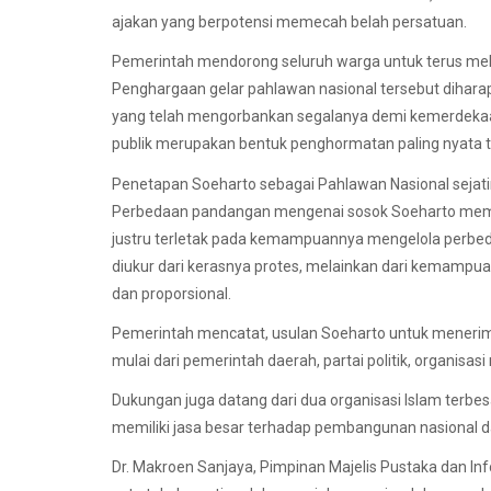
ajakan yang berpotensi memecah belah persatuan.
Pemerintah mendorong seluruh warga untuk terus melakuk
Penghargaan gelar pahlawan nasional tersebut diharap
yang telah mengorbankan segalanya demi kemerdekaa
publik merupakan bentuk penghormatan paling nyata t
Penetapan Soeharto sebagai Pahlawan Nasional sejat
Perbedaan pandangan mengenai sosok Soeharto meman
justru terletak pada kemampuannya mengelola perbe
diukur dari kerasnya protes, melainkan dari kemampu
dan proporsional.
Pemerintah mencatat, usulan Soeharto untuk menerim
mulai dari pemerintah daerah, partai politik, organisa
Dukungan juga datang dari dua organisasi Islam terb
memiliki jasa besar terhadap pembangunan nasional da
Dr. Makroen Sanjaya, Pimpinan Majelis Pustaka dan I