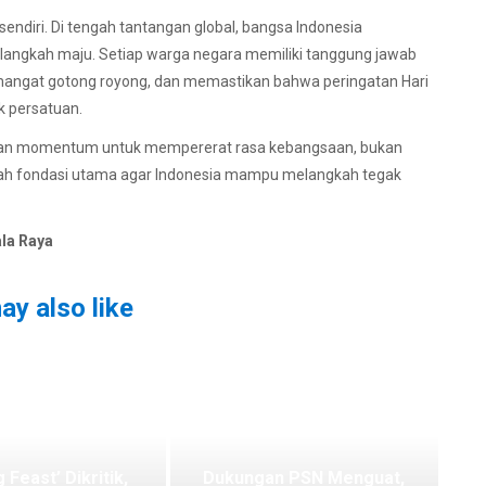
endiri. Di tengah tantangan global, bangsa Indonesia
melangkah maju. Setiap warga negara memiliki tanggung jawab
ngat gotong royong, dan memastikan bahwa peringatan Hari
k persatuan.
kan momentum untuk mempererat rasa kebangsaan, bukan
lah fondasi utama agar Indonesia mampu melangkah tegak
ala Raya
ay also like
g Feast’ Dikritik,
Dukungan PSN Menguat,