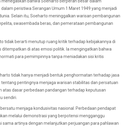
 Ia menegaskan bahwa Soeharto berperan besar dalam
dalam peristiwa Serangan Umum 1 Maret 1949 yang menjadi
unia. Selain itu, Soeharto meninggalkan warisan pembangunan
n Repelita, swasembada beras, dan pemerataan pembangunan
dak berarti menutup ruang kritik terhadap kebijakannya di
s ditempatkan di atas emosi politik. Ia mengingatkan bahwa
rmati para pemimpinnya tanpa meniadakan sisi kritis
arto tidak hanya menjadi bentuk penghormatan terhadap jasa
at tentang pentingnya menjaga warisan stabilitas dan persatuan
n atas dasar perbedaan pandangan terhadap keputusan
 sendiri.
n bersatu menjaga kondusivitas nasional. Perbedaan pendapat
 bukan melalui demonstrasi yang berpotensi mengganggu
si sama artinya dengan melanjutkan perjuangan para pahlawan