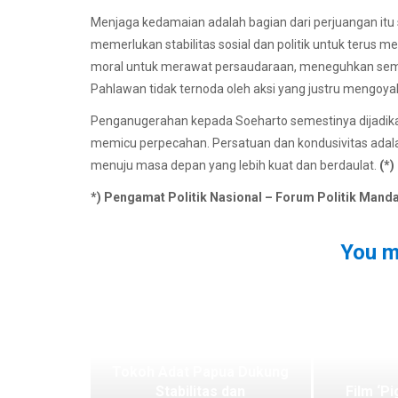
Menjaga kedamaian adalah bagian dari perjuangan itu s
memerlukan stabilitas sosial dan politik untuk terus 
moral untuk merawat persaudaraan, meneguhkan sema
Pahlawan tidak ternoda oleh aksi yang justru mengoya
Penganugerahan kepada Soeharto semestinya dijadi
memicu perpecahan. Persatuan dan kondusivitas ada
menuju masa depan yang lebih kuat dan berdaulat.
(*)
*) Pengamat Politik Nasional – Forum Politik Mand
You m
Tokoh Adat Papua Dukung
Stabilitas dan
Film ‘Pi