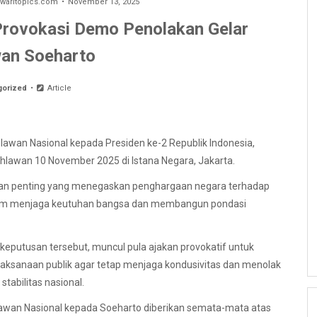
aritopics.com
November 13, 2025
Provokasi Demo Penolakan Gelar
an Soeharto
gorized
Article
awan Nasional kepada Presiden ke-2 Republik Indonesia,
ahlawan 10 November 2025 di Istana Negara, Jakarta.
san penting yang menegaskan penghargaan negara terhadap
dalam menjaga keutuhan bangsa dan membangun pondasi
eputusan tersebut, muncul pula ajakan provokatif untuk
ijaksanaan publik agar tetap menjaga kondusivitas dan menolak
tabilitas nasional.
wan Nasional kepada Soeharto diberikan semata-mata atas