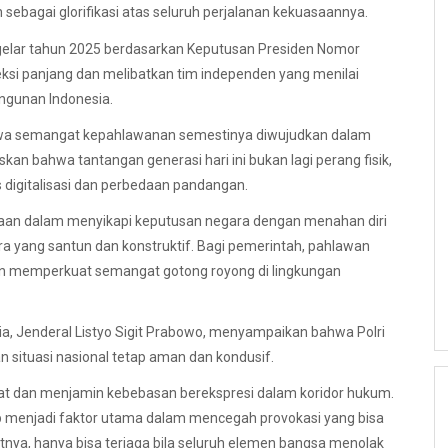
sebagai glorifikasi atas seluruh perjalanan kekuasaannya.
 gelar tahun 2025 berdasarkan Keputusan Presiden Nomor
eksi panjang dan melibatkan tim independen yang menilai
ngunan Indonesia.
bahwa semangat kepahlawanan semestinya diwujudkan dalam
an bahwa tantangan generasi hari ini bukan lagi perang fisik,
 digitalisasi dan perbedaan pandangan.
an dalam menyikapi keputusan negara dengan menahan diri
ra yang santun dan konstruktif. Bagi pemerintah, pahlawan
n memperkuat semangat gotong royong di lingkungan
sia, Jenderal Listyo Sigit Prabowo, menyampaikan bahwa Polri
n situasi nasional tetap aman dan kondusif.
 dan menjamin kebebasan berekspresi dalam koridor hukum.
menjadi faktor utama dalam mencegah provokasi yang bisa
tnya, hanya bisa terjaga bila seluruh elemen bangsa menolak