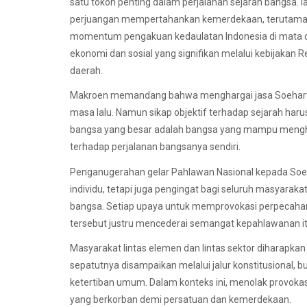
satu tokoh penting dalam perjalanan sejarah bangsa.
perjuangan mempertahankan kemerdekaan, terutama 
momentum pengakuan kedaulatan Indonesia di mata d
ekonomi dan sosial yang signifikan melalui kebijaka
daerah.
Makroen memandang bahwa menghargai jasa Soeharto ti
masa lalu. Namun sikap objektif terhadap sejarah haru
bangsa yang besar adalah bangsa yang mampu mengho
terhadap perjalanan bangsanya sendiri.
Penganugerahan gelar Pahlawan Nasional kepada Soeh
individu, tetapi juga pengingat bagi seluruh masyarak
bangsa. Setiap upaya untuk memprovokasi perpecaha
tersebut justru mencederai semangat kepahlawanan itu
Masyarakat lintas elemen dan lintas sektor diharapka
sepatutnya disampaikan melalui jalur konstitusional,
ketertiban umum. Dalam konteks ini, menolak provoka
yang berkorban demi persatuan dan kemerdekaan.