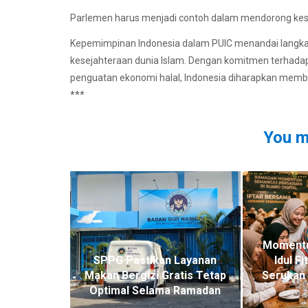
Parlemen harus menjadi contoh dalam mendorong k
Kepemimpinan Indonesia dalam PUIC menandai langkah
kesejahteraan dunia Islam. Dengan komitmen terhadap t
penguatan ekonomi halal, Indonesia diharapkan memb
***
You m
Moment
SPPG Pastikan Layanan
Idul F
Makan Bergizi Gratis Tetap
Serukan 
Optimal Selama Ramadan