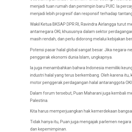
menjadi tuan rumah dan pemimpin baru PUIC. Ia perc
menjadi lebih progresif dan responsif terhadap tantan
Wakil Ketua BKSAP DPR RI, Ravindra Airlangga turut 
antarnegara OKI, khususnya dalam sektor perdagangan 
masih rendah, dan perlu didorong melalui kebijakan b
Potensi pasar halal global sangat besar. Jika negara-n
penggerak ekonomi dunia Islam, ungkapnya.
Ia juga menambahkan bahwa Indonesia memiliki keung
industri halal yang terus berkembang. Oleh karena itu
motor penggerak perdagangan halal antaranggota OKI
Dalam forum tersebut, Puan Maharani juga kembali m
Palestina.
Kita harus memperjuangkan hak kemerdekaan bangsa Pa
Tidak hanya itu, Puan juga mengajak parlemen negara 
dan kepemimpinan.