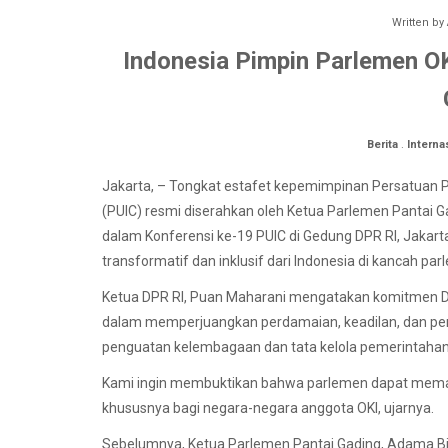
Written by
Indonesia Pimpin Parlemen O
Berita
.
Interna
Jakarta, – Tongkat estafet kepemimpinan Persatuan 
(PUIC) resmi diserahkan oleh Ketua Parlemen Pantai G
dalam Konferensi ke-19 PUIC di Gedung DPR RI, Jakart
transformatif dan inklusif dari Indonesia di kancah par
Ketua DPR RI, Puan Maharani mengatakan komitmen DP
dalam memperjuangkan perdamaian, keadilan, dan pe
penguatan kelembagaan dan tata kelola pemerintahan y
Kami ingin membuktikan bahwa parlemen dapat memain
khususnya bagi negara-negara anggota OKI, ujarnya.
Sebelumnya, Ketua Parlemen Pantai Gading, Adama Bi