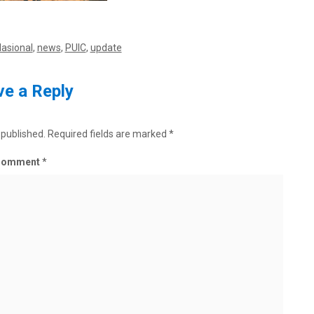
asional
,
news
,
PUIC
,
update
e a Reply
 published.
Required fields are marked
*
Comment
*