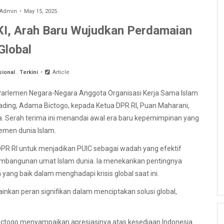
Admin
May 15, 2025
KI, Arah Baru Wujudkan Perdamaian
Global
sional
.
Terkini
Article
Parlemen Negara-Negara Anggota Organisasi Kerja Sama Islam
ading, Adama Bictogo, kepada Ketua DPR RI, Puan Maharani,
a. Serah terima ini menandai awal era baru kepemimpinan yang
lemen dunia Islam.
R RI untuk menjadikan PUIC sebagai wadah yang efektif
mbangunan umat Islam dunia. Ia menekankan pentingnya
ang baik dalam menghadapi krisis global saat ini.
kan peran signifikan dalam menciptakan solusi global,
ctogo menyampaikan apresiasinya atas kesediaan Indonesia