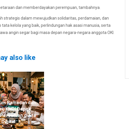
esetaraan dan memberdayakan perempuan, tambahnya.
 strategis dalam mewujudkan solidaritas, perdamaian, dan
ata kelola yang baik, perlindungan hak asasi manusia, serta
awa angin segar bagi masa depan negara-negara anggota OKI.
ay also like
um Ramadan dan
Hadiri KTT BRICS 2025,
itri, KNPI Depok
Presiden Prabowo Jadikan
Persatuan di Era
Indonesia Negara Kunci
Digital
Global