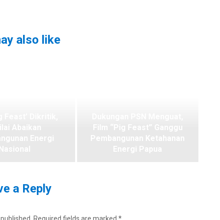
ay also like
g Feast’ Dikritik,
Dukungan PSN Menguat,
ilai Abaikan
Film “Pig Feast” Ganggu
ngunan Energi
Pembangunan Ketahanan
Nasional
Energi Papua
e a Reply
 published.
Required fields are marked
*