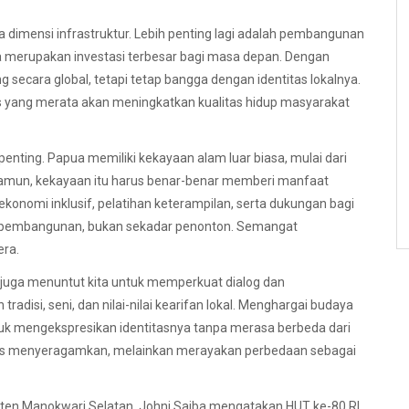
dimensi infrastruktur. Lebih penting lagi adalah pembangunan
a merupakan investasi terbesar bagi masa depan. Dengan
 secara global, tetapi tetap bangga dengan identitas lokalnya.
s yang merata akan meningkatkan kualitas hidup masyarakat
penting. Papua memiliki kekayaan alam luar biasa, mulai dari
. Namun, kekayaan itu harus benar-benar memberi manfaat
konomi inklusif, pelatihan keterampilan, serta dukungan bagi
 pembangunan, bukan sekadar penonton. Semangat
era.
uga menuntut kita untuk memperkuat dialog dan
isi, seni, dan nilai-nilai kearifan lokal. Menghargai budaya
uk mengekspresikan identitasnya tanpa merasa berbeda dari
harus menyeragamkan, melainkan merayakan perbedaan sebagai
aten Manokwari Selatan, Johni Saiba mengatakan HUT ke-80 RI