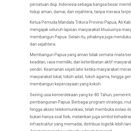
persatuan diuji. Indonesia sebagai bangsa besar mem
hidup aman, damai, dan sejahtera, tanpa merasa terpi
Ketua Pemuda Mandala Trikora Provinsi Papua, Ali Ka
mengajak seluruh lapisan masyarakat khususnya ma
membangun Papua. Selain itu, pihaknya juga menduk
dan sejahtera.
Membangun Papua yang aman tidak semata-mata bera
keadilan, rasa memiliki, dan keterlibatan aktif mas
sendiri. Keamanan sejati lahir ketika masyarakat mera
masyarakat lokal, tokoh adat, tokoh agama, hingga g
membangun kepercayaan yang kokoh.
Seiring usia kemerdekaan yang ke-80 Tahun, pemerin
pembangunan Papua. Berbagai program strategis, mula
hingga akses telekomunikasi, telah membuka isolasi da
bukan hanya soal fisik, melainkan juga simbol kehad
infrastruktur yang memadai, distribusi logistik lebih 