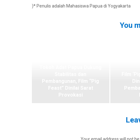
)* Penulis adalah Mahasiswa Papua di Yogyakarta
You m
Tokoh Adat Papua Dukung
Stabilitas dan
Film ‘Pi
Pembangunan, Film “Pig
Din
Feast” Dinilai Sarat
Pemba
Provokasi
Leav
Your email address will not be