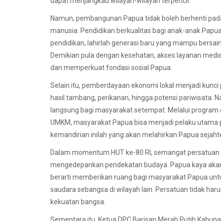
dapat menjangkau wilayah-wilayah terpencil.
Namun, pembangunan Papua tidak boleh berhenti pada 
manusia. Pendidikan berkualitas bagi anak-anak Papu
pendidikan, lahirlah generasi baru yang mampu bersaing
Demikian pula dengan kesehatan, akses layanan medi
dan memperkuat fondasi sosial Papua.
Selain itu, pemberdayaan ekonomi lokal menjadi kunci 
hasil tambang, perikanan, hingga potensi pariwisata
langsung bagi masyarakat setempat. Melalui program e
UMKM, masyarakat Papua bisa menjadi pelaku utama
kemandirian inilah yang akan melahirkan Papua sejaht
Dalam momentum HUT ke-80 RI, semangat persatuan j
mengedepankan pendekatan budaya. Papua kaya akan trad
berarti memberikan ruang bagi masyarakat Papua unt
saudara sebangsa di wilayah lain. Persatuan tidak 
kekuatan bangsa.
Sementara itu, Ketua DPC Barisan Merah Putih Kabup