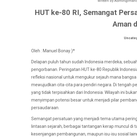
Written by
Admin@manok
HUT ke-80 RI, Semangat Pers
Aman d
Uncate
Oleh : Manuel Bonay )*
Delapan puluh tahun sudah Indonesia merdeka, sebuah
pengorbanan. Peringatan HUT ke-80 Republik Indone
refleksi nasional untuk mengukur sejauh mana bangs
mewujudkan cita-cita para pendiri negara. Di tengah 
yang tidak terpisahkan dari Indonesia. Wilayah ini bu
menyimpan potensi besar untuk menjadi pilar pembangu
persaudaraan.
Semangat persatuan yang menjadi tema utama peringa
lintasan sejarah, berbagai tantangan kerap muncul di 
kesenjangan pembangunan, maupun isu-isu sosial lainn