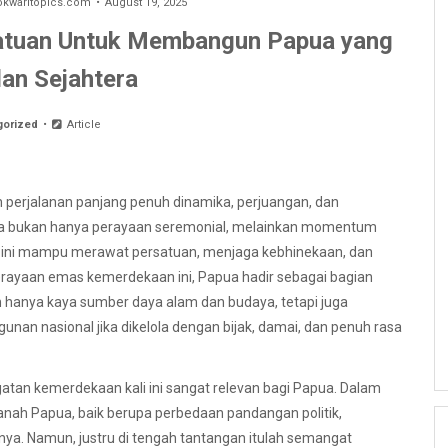
waritopics.com
August 19, 2025
atuan Untuk Membangun Papua yang
an Sejahtera
gorized
Article
 perjalanan panjang penuh dinamika, perjuangan, dan
sia bukan hanya perayaan seremonial, melainkan momentum
a ini mampu merawat persatuan, menjaga kebhinekaan, dan
perayaan emas kemerdekaan ini, Papua hadir sebagai bagian
kan hanya kaya sumber daya alam dan budaya, tetapi juga
nan nasional jika dikelola dengan bijak, damai, dan penuh rasa
tan kemerdekaan kali ini sangat relevan bagi Papua. Dalam
tanah Papua, baik berupa perbedaan pandangan politik,
ya. Namun, justru di tengah tantangan itulah semangat