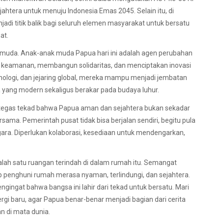
htera untuk menuju Indonesia Emas 2045. Selain itu, di
di titik balik bagi seluruh elemen masyarakat untuk bersatu
at.
i muda. Anak-anak muda Papua hari ini adalah agen perubahan
eamanan, membangun solidaritas, dan menciptakan inovasi
nologi, dan jejaring global, mereka mampu menjadi jembatan
yang modern sekaligus berakar pada budaya luhur.
gas tekad bahwa Papua aman dan sejahtera bukan sekadar
rsama. Pemerintah pusat tidak bisa berjalan sendiri, begitu pula
ara. Diperlukan kolaborasi, kesediaan untuk mendengarkan,
lah satu ruangan terindah di dalam rumah itu. Semangat
p penghuni rumah merasa nyaman, terlindungi, dan sejahtera.
ingat bahwa bangsa ini lahir dari tekad untuk bersatu. Mari
gi baru, agar Papua benar-benar menjadi bagian dari cerita
n di mata dunia.