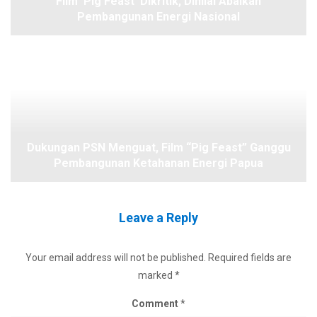
Film ‘Pig Feast’ Dikritik, Dinilai Abaikan
Pembangunan Energi Nasional
Dukungan PSN Menguat, Film “Pig Feast” Ganggu
Pembangunan Ketahanan Energi Papua
Leave a Reply
Your email address will not be published.
Required fields are
marked
*
Comment
*