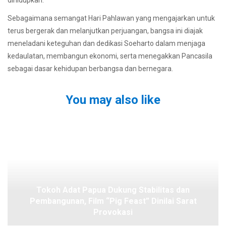
Sebagaimana semangat Hari Pahlawan yang mengajarkan untuk
terus bergerak dan melanjutkan perjuangan, bangsa ini diajak
meneladani keteguhan dan dedikasi Soeharto dalam menjaga
kedaulatan, membangun ekonomi, serta menegakkan Pancasila
sebagai dasar kehidupan berbangsa dan bernegara.
You may also like
Tokoh Adat Papua Dukung Stabilitas dan
Pembangunan, Film “Pig Feast” Dinilai Sarat
Provokasi