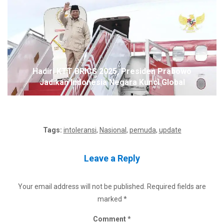
Hadiri KTT BRICS 2025, Presiden Prabowo
Jadikan Indonesia Negara Kunci Global
Tags:
intoleransi
,
Nasional
,
pemuda
,
update
Leave a Reply
Your email address will not be published.
Required fields are
marked
*
Comment
*