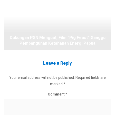
Dukungan PSN Menguat, Film “Pig Feast” Ganggu
Pembangunan Ketahanan Energi Papua
Leave a Reply
Your email address will not be published.
Required fields are
marked
*
Comment
*