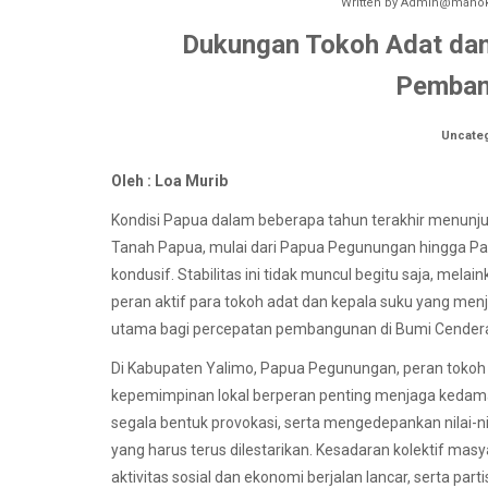
Written by
Admin@manokw
Dukungan Tokoh Adat dan 
Pemban
Uncate
Oleh : Loa Murib
Kondisi Papua dalam beberapa tahun terakhir menunjuk
Tanah Papua, mulai dari Papua Pegunungan hingga Pa
kondusif. Stabilitas ini tidak muncul begitu saja, mela
peran aktif para tokoh adat dan kepala suku yang me
utama bagi percepatan pembangunan di Bumi Cender
Di Kabupaten Yalimo, Papua Pegunungan, peran tokoh 
kepemimpinan lokal berperan penting menjaga kedama
segala bentuk provokasi, serta mengedepankan nilai-
yang harus terus dilestarikan. Kesadaran kolektif masy
aktivitas sosial dan ekonomi berjalan lancar, serta p