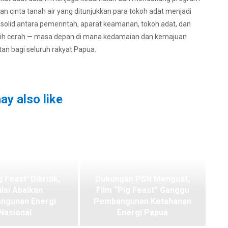
 cinta tanah air yang ditunjukkan para tokoh adat menjadi
g solid antara pemerintah, aparat keamanan, tokoh adat, dan
bih cerah — masa depan di mana kedamaian dan kemajuan
tan bagi seluruh rakyat Papua.
ay also like
g Feast’ Dikritik,
Dukungan PSN Menguat,
ilai Abaikan
Film “Pig Feast” Ganggu
ngunan Energi
Pembangunan Ketahanan
Nasional
Energi Papua