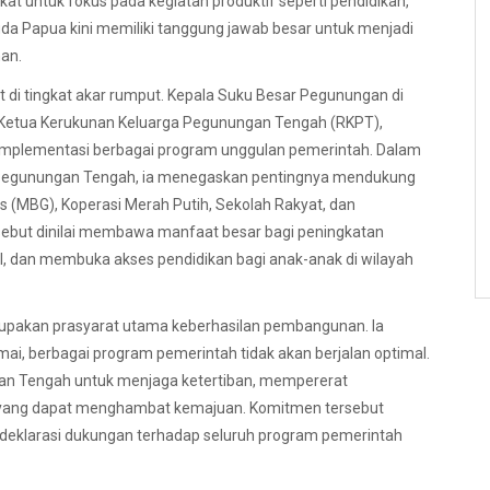
t untuk fokus pada kegiatan produktif seperti pendidikan,
da Papua kini memiliki tanggung jawab besar untuk menjadi
an.
di tingkat akar rumput. Kepala Suku Besar Pegunungan di
 Ketua Kerukunan Keluarga Pegunungan Tengah (RKPT),
implementasi berbagai program unggulan pemerintah. Dalam
dari Pegunungan Tengah, ia menegaskan pentingnya mendukung
s (MBG), Koperasi Merah Putih, Sekolah Rakyat, dan
but dinilai membawa manfaat besar bagi peningkatan
, dan membuka akses pendidikan bagi anak-anak di wilayah
akan prasyarat utama keberhasilan pembangunan. Ia
i, berbagai program pemerintah tidak akan berjalan optimal.
gan Tengah untuk menjaga ketertiban, mempererat
k yang dapat menghambat kemajuan. Komitmen tersebut
deklarasi dukungan terhadap seluruh program pemerintah