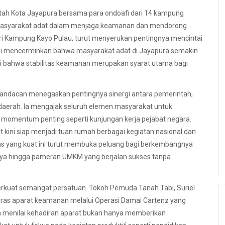
ntah Kota Jayapura bersama para ondoafi dari 14 kampung
masyarakat adat dalam menjaga keamanan dan mendorong
ri Kampung Kayo Pulau, turut menyerukan pentingnya mencintai
ini mencerminkan bahwa masyarakat adat di Jayapura semakin
i bahwa stabilitas keamanan merupakan syarat utama bagi
Mandacan menegaskan pentingnya sinergi antara pemerintah,
 daerah. Ia mengajak seluruh elemen masyarakat untuk
momentum penting seperti kunjungan kerja pejabat negara.
kini siap menjadi tuan rumah berbagai kegiatan nasional dan
litas yang kuat ini turut membuka peluang bagi berkembangnya
daya hingga pameran UMKM yang berjalan sukses tanpa
kuat semangat persatuan. Tokoh Pemuda Tanah Tabi, Suriel
keras aparat keamanan melalui Operasi Damai Cartenz yang
Ia menilai kehadiran aparat bukan hanya memberikan