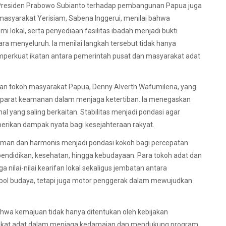
Presiden Prabowo Subianto terhadap pembangunan Papua juga
masyarakat Yerisiam, Sabena Inggerui, menilai bahwa
lokal, serta penyediaan fasilitas ibadah menjadi bukti
 menyeluruh. Ia menilai langkah tersebut tidak hanya
mperkuat ikatan antara pemerintah pusat dan masyarakat adat
aan tokoh masyarakat Papua, Denny Alverth Wafumilena, yang
 aparat keamanan dalam menjaga ketertiban. Ia menegaskan
ang saling berkaitan. Stabilitas menjadi pondasi agar
rikan dampak nyata bagi kesejahteraan rakyat.
 aman dan harmonis menjadi pondasi kokoh bagi percepatan
pendidikan, kesehatan, hingga kebudayaan. Para tokoh adat dan
nilai-nilai kearifan lokal sekaligus jembatan antara
bol budaya, tetapi juga motor penggerak dalam mewujudkan
wa kemajuan tidak hanya ditentukan oleh kebijakan
yarakat adat dalam menjaga kedamaian dan mendukung program