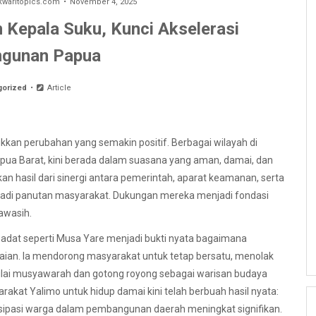
aritopics.com
November 4, 2025
Kepala Suku, Kunci Akselerasi
gunan Papua
gorized
Article
kan perubahan yang semakin positif. Berbagai wilayah di
pua Barat, kini berada dalam suasana yang aman, damai, dan
inkan hasil dari sinergi antara pemerintah, aparat keamanan, serta
njadi panutan masyarakat. Dukungan mereka menjadi fondasi
awasih.
adat seperti Musa Yare menjadi bukti nyata bagaimana
ian. Ia mendorong masyarakat untuk tetap bersatu, menolak
nilai musyawarah dan gotong royong sebagai warisan budaya
arakat Yalimo untuk hidup damai kini telah berbuah hasil nyata:
artisipasi warga dalam pembangunan daerah meningkat signifikan.