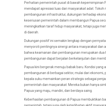
Perhatian pemerintah pusat di bawah kepemimpinan 
mendapat apresiasi luas dari masyarakat adat. Tokoh 
pembangunan infrastruktur, dukungan terhadap ekonomi 
keseriusan pemerintah dalam membangun Papua secara
meningkatkan taraf hidup masyarakat, tetapi juga me
di daerah.
Dukungan positif ini semakin lengkap dengan pernyat
menyoroti pentingnya sinergi antara masyarakat dan
bahwa keamanan dan pembangunan merupakan dua hal y
pembangunan dapat berjalan berkelanjutan dan membe
Papua kini bergerak menuju babak baru. Kondisi yang
pembangunan di berbagai sektor, mulai dari ekonomi, 
kepala suku memainkan peran strategis sebagai penjaga 
pemerintah dan masyarakat. Mereka bukan hanya sim
Papua yang maju, mandiri, dan berdaya saing.
Keberhasilan pembangunan di Papua membuktikan bah
pemerintah, tetapi juga oleh keterlibatan aktif mas