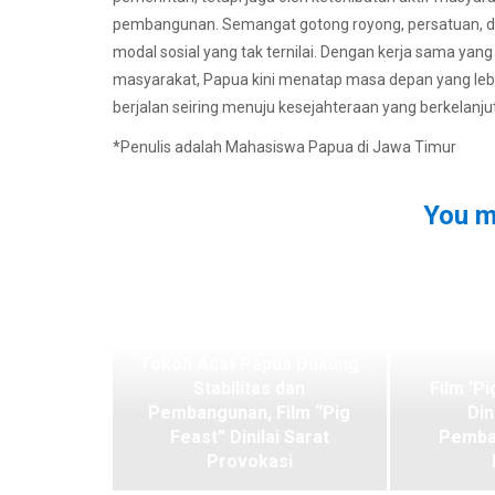
pembangunan. Semangat gotong royong, persatuan, dan
modal sosial yang tak ternilai. Dengan kerja sama yan
masyarakat, Papua kini menatap masa depan yang le
berjalan seiring menuju kesejahteraan yang berkelanju
*Penulis adalah Mahasiswa Papua di Jawa Timur
You m
Tokoh Adat Papua Dukung
Stabilitas dan
Film ‘Pi
Pembangunan, Film “Pig
Din
Feast” Dinilai Sarat
Pemba
Provokasi