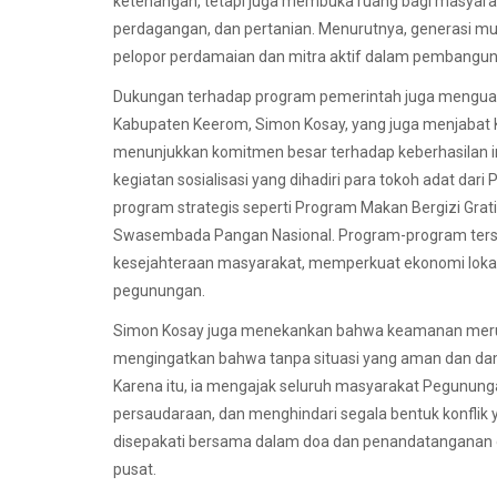
ketenangan, tetapi juga membuka ruang bagi masyaraka
perdagangan, dan pertanian. Menurutnya, generasi mu
pelopor perdamaian dan mitra aktif dalam pembangun
Dukungan terhadap program pemerintah juga menguat 
Kabupaten Keerom, Simon Kosay, yang juga menjabat
menunjukkan komitmen besar terhadap keberhasilan 
kegiatan sosialisasi yang dihadiri para tokoh adat 
program strategis seperti Program Makan Bergizi Grati
Swasembada Pangan Nasional. Program-program terse
kesejahteraan masyarakat, memperkuat ekonomi lokal
pegunungan.
Simon Kosay juga menekankan bahwa keamanan merup
mengingatkan bahwa tanpa situasi yang aman dan dama
Karena itu, ia mengajak seluruh masyarakat Pegunun
persaudaraan, dan menghindari segala bentuk konfli
disepakati bersama dalam doa dan penandatanganan 
pusat.