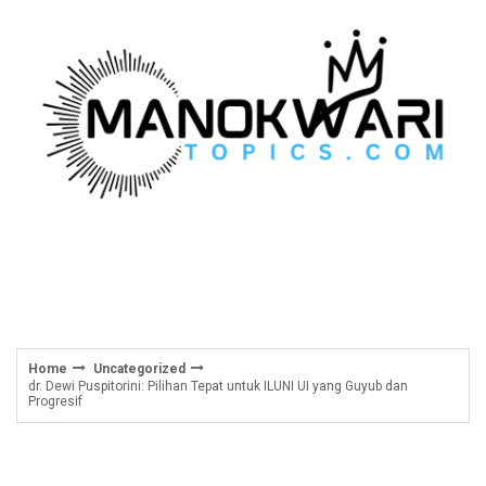
Skip
to
content
Home
Uncategorized
dr. Dewi Puspitorini: Pilihan Tepat untuk ILUNI UI yang Guyub dan
Progresif