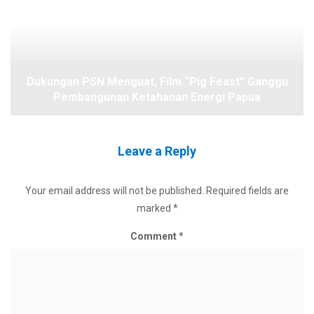
Dukungan PSN Menguat, Film “Pig Feast” Ganggu
Pembangunan Ketahanan Energi Papua
Leave a Reply
Your email address will not be published.
Required fields are
marked
*
Comment
*