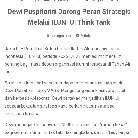
Written by
Admin@manokwaritopics.com
August 13, 2025
Dewi Puspitorini Dorong Peran Strategis
Melalui ILUNI UI Think Tank
Uncategorized
Article
Jakarta – Pemilihan Ketua Umum Ikatan Alumni Universitas
Indonesia (ILUNI UI) periode 2025–2028 menjadi momentum
penting bagi masa depan organisasi alumni terbesar di Tanah Air
ini.
Salah satu kandidat yang mendapat perhatian luas adalah dr.
Dewi Puspitorini, SpP, MARS. Mengusung visi inklusif, progresif,
dan berbasis kolaborasi, Dewi bertekad menjadikan ILUNI UI
sebagai kekuatan strategis yang berkontribusi nyata bagi
kemajuan bangsa.
Dewi menegaskan bahwa ILUNI UI harus menjadi “rumah besar”
bagi seluruh alumni, lintas fakultas, angkatan, dan profesi, tanpa