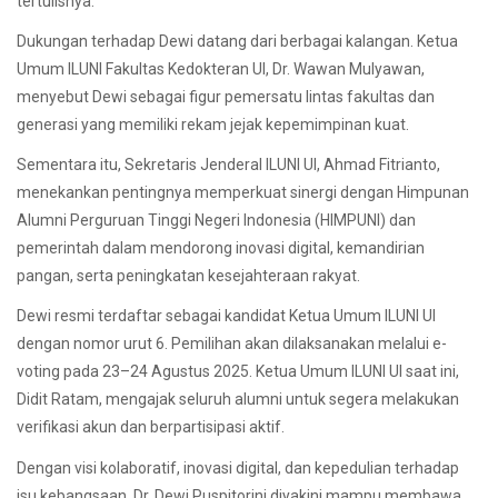
tertulisnya.
Dukungan terhadap Dewi datang dari berbagai kalangan. Ketua
Umum ILUNI Fakultas Kedokteran UI, Dr. Wawan Mulyawan,
menyebut Dewi sebagai figur pemersatu lintas fakultas dan
generasi yang memiliki rekam jejak kepemimpinan kuat.
Sementara itu, Sekretaris Jenderal ILUNI UI, Ahmad Fitrianto,
menekankan pentingnya memperkuat sinergi dengan Himpunan
Alumni Perguruan Tinggi Negeri Indonesia (HIMPUNI) dan
pemerintah dalam mendorong inovasi digital, kemandirian
pangan, serta peningkatan kesejahteraan rakyat.
Dewi resmi terdaftar sebagai kandidat Ketua Umum ILUNI UI
dengan nomor urut 6. Pemilihan akan dilaksanakan melalui e-
voting pada 23–24 Agustus 2025. Ketua Umum ILUNI UI saat ini,
Didit Ratam, mengajak seluruh alumni untuk segera melakukan
verifikasi akun dan berpartisipasi aktif.
Dengan visi kolaboratif, inovasi digital, dan kepedulian terhadap
isu kebangsaan, Dr. Dewi Puspitorini diyakini mampu membawa