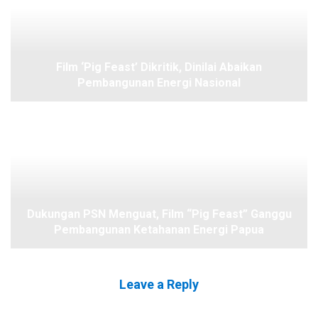
Film ‘Pig Feast’ Dikritik, Dinilai Abaikan
Pembangunan Energi Nasional
Dukungan PSN Menguat, Film “Pig Feast” Ganggu
Pembangunan Ketahanan Energi Papua
Leave a Reply