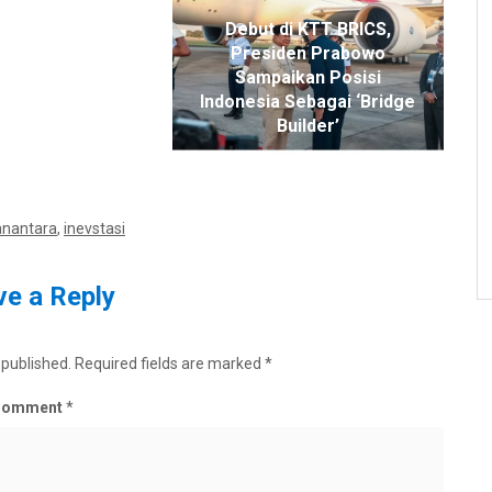
Debut di KTT BRICS,
um Ramadan dan
Presiden Prabowo
itri, KNPI Depok
Sampaikan Posisi
Persatuan di Era
Indonesia Sebagai ‘Bridge
Digital
Builder’
nantara
,
inevstasi
e a Reply
 published.
Required fields are marked
*
Comment
*