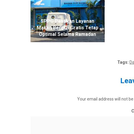
Moment
SPPG Pastikan Layanan
Idul F
Makan Bergizi Gratis Tetap
Serukan 
Optimal Selama Ramadan
Tags:
Da
Leav
Your email address will not be