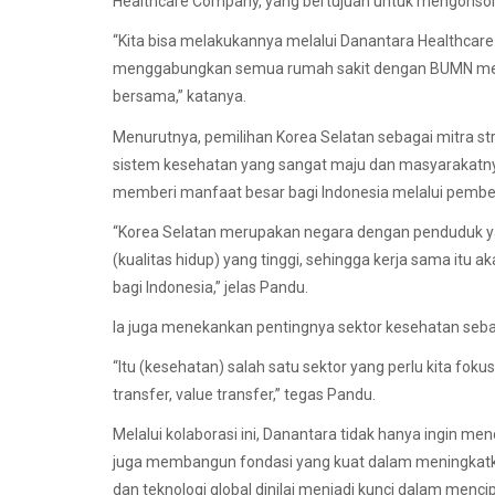
Healthcare Company, yang bertujuan untuk mengonsoli
“Kita bisa melakukannya melalui Danantara Healthca
menggabungkan semua rumah sakit dengan BUMN menjadi
bersama,” katanya.
Menurutnya, pemilihan Korea Selatan sebagai mitra str
sistem kesehatan yang sangat maju dan masyarakatnya me
memberi manfaat besar bagi Indonesia melalui pembel
“Korea Selatan merupakan negara dengan penduduk yang
(kualitas hidup) yang tinggi, sehingga kerja sama itu
bagi Indonesia,” jelas Pandu.
Ia juga menekankan pentingnya sektor kesehatan seba
“Itu (kesehatan) salah satu sektor yang perlu kita foku
transfer, value transfer,” tegas Pandu.
Melalui kolaborasi ini, Danantara tidak hanya ingin m
juga membangun fondasi yang kuat dalam meningkatka
dan teknologi global dinilai menjadi kunci dalam menc