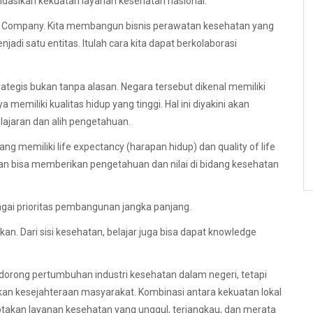
dasikan kekuatan layanan kesehatan nasional.
re Company. Kita membangun bisnis perawatan kesehatan yang
 satu entitas. Itulah cara kita dapat berkolaborasi
ategis bukan tanpa alasan. Negara tersebut dikenal memiliki
miliki kualitas hidup yang tinggi. Hal ini diyakini akan
ajaran dan alih pengetahuan.
 memiliki life expectancy (harapan hidup) dan quality of life
 akan bisa memberikan pengetahuan dan nilai di bidang kesehatan
gai prioritas pembangunan jangka panjang.
skan. Dari sisi kesehatan, belajar juga bisa dapat knowledge
endorong pertumbuhan industri kesehatan dalam negeri, tetapi
n kesejahteraan masyarakat. Kombinasi antara kekuatan lokal
iptakan layanan kesehatan yang unggul, terjangkau, dan merata