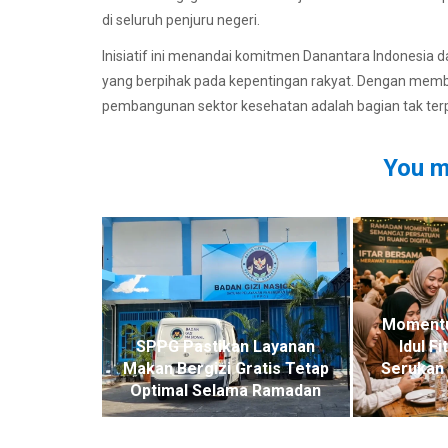
di seluruh penjuru negeri.
Inisiatif ini menandai komitmen Danantara Indonesia 
yang berpihak pada kepentingan rakyat. Dengan memb
pembangunan sektor kesehatan adalah bagian tak terpi
You m
Moment
SPPG Pastikan Layanan
Idul F
Makan Bergizi Gratis Tetap
Serukan 
Optimal Selama Ramadan