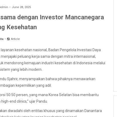
Admin
June 28, 2025
jasama dengan Investor Mancanegara
ng Kesehatan
ita
Article
 layanan kesehatan nasional, Badan Pengelola Investasi Daya
 menjajaki peluang kerja sama dengan mitra internasional,
untuk mendorong kemajuan industri kesehatan di Indonesia melalui
 sistem yang lebih modern.
 Pandu Sjahrir, menyampaikan bahwa pihaknya menawarkan
embagian kepemilikan yang adil.
orsi 50:50 persen, yang mana Korea Selatan bisa membantu
high-end clinics,” ujar Pandu.
 akan diwadahi oleh entitas khusus yang dinamakan Danantara