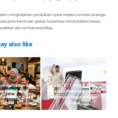
dalam menghadirkan perubahan nyata melalui investasi strategis
uka pintu kemitraan global, Danantara membuktikan bahwa
sahkan dari visi Indonesia Maju.
ay also like
um Ramadan dan
Hadiri KTT BRICS 2025,
itri, KNPI Depok
Presiden Prabowo Jadikan
Persatuan di Era
Indonesia Negara Kunci
Digital
Global