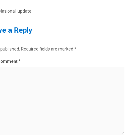
Nasional
,
update
e a Reply
 published.
Required fields are marked
*
Comment
*