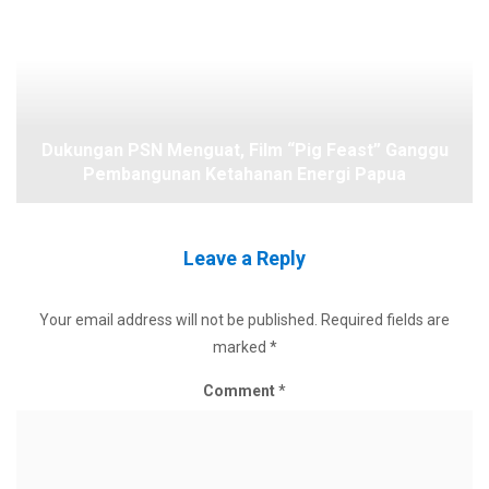
Dukungan PSN Menguat, Film “Pig Feast” Ganggu
Pembangunan Ketahanan Energi Papua
Leave a Reply
Your email address will not be published.
Required fields are
marked
*
Comment
*