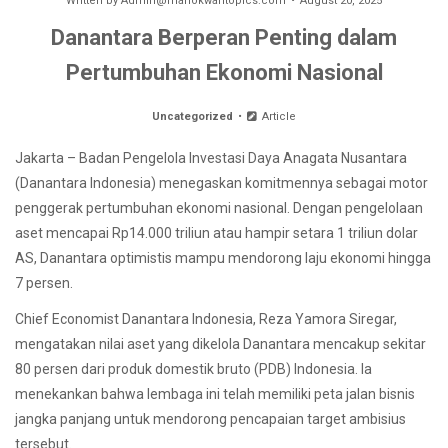
Written by
Admin@manokwaritopics.com
August 20, 2025
Danantara Berperan Penting dalam
Pertumbuhan Ekonomi Nasional
Uncategorized
Article
Jakarta – Badan Pengelola Investasi Daya Anagata Nusantara
(Danantara Indonesia) menegaskan komitmennya sebagai motor
penggerak pertumbuhan ekonomi nasional. Dengan pengelolaan
aset mencapai Rp14.000 triliun atau hampir setara 1 triliun dolar
AS, Danantara optimistis mampu mendorong laju ekonomi hingga
7 persen.
Chief Economist Danantara Indonesia, Reza Yamora Siregar,
mengatakan nilai aset yang dikelola Danantara mencakup sekitar
80 persen dari produk domestik bruto (PDB) Indonesia. Ia
menekankan bahwa lembaga ini telah memiliki peta jalan bisnis
jangka panjang untuk mendorong pencapaian target ambisius
tersebut.