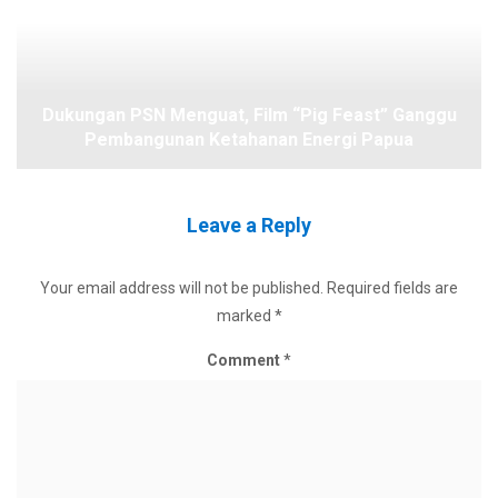
Dukungan PSN Menguat, Film “Pig Feast” Ganggu
Pembangunan Ketahanan Energi Papua
Leave a Reply
Your email address will not be published.
Required fields are
marked
*
Comment
*