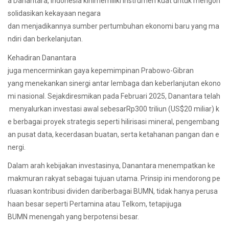
a Danantara, Indonesia kinimemiliki instrumen kuat untuk mengon
solidasikan kekayaan negara
dan menjadikannya sumber pertumbuhan ekonomi baru yang ma
ndiri dan berkelanjutan.
Kehadiran Danantara
juga mencerminkan gaya kepemimpinan Prabowo-Gibran
yang menekankan sinergi antar lembaga dan keberlanjutan ekono
mi nasional. Sejakdiresmikan pada Februari 2025, Danantara telah
menyalurkan investasi awal sebesarRp300 triliun (US$20 miliar) k
e berbagai proyek strategis seperti hilirisasi mineral, pengembang
an pusat data, kecerdasan buatan, serta ketahanan pangan dan e
nergi.
Dalam arah kebijakan investasinya, Danantara menempatkan ke
makmuran rakyat sebagai tujuan utama. Prinsip ini mendorong pe
rluasan kontribusi dividen dariberbagai BUMN, tidak hanya perusa
haan besar seperti Pertamina atau Telkom, tetapijuga
BUMN menengah yang berpotensi besar.