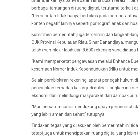
Ditambahkannya bahwa dalam lima bulan terakhir, piha
berbagai tantangan di ruang digital, terutama terkait d
“Pemerintah tidak hanya berfokus pada pemberantasan
konten negatif lainnya seperti pornografi anak dan hoak
Komitmen pemerintah juga tercermin dari langkah-lang
OJK Provinsi Kepulauan Riau, Sinar Danandjaya, men
telah memblokir lebih dari 8.600 rekening yang diduga te
“Kami memperketat pengawasan melalui Enhance Due D
kesamaan Nomor Induk Kependudukan (NIK) untuk meminim
Selain pemblokiran rekening, aparat penegak hukum d
penindakan terhadap kasus judi online. Langkah ini m
ekonomi dan melindungi masyarakat dari dampak buruk
“Mari bersama-sama mendukung upaya pemerintah dal
yang lebih aman dan sehat,” tutupnya.
Tindakan tegas yang dilakukan oleh pemerintah ini tid
tetapi juga untuk menciptakan ruang digital yang leb