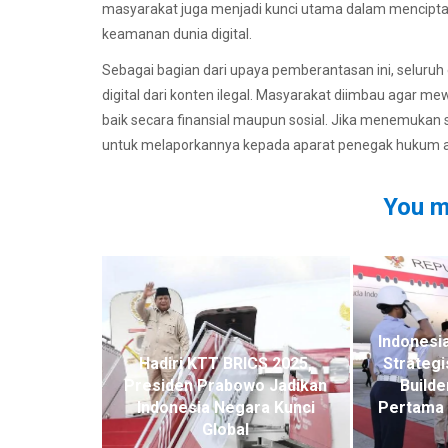
masyarakat juga menjadi kunci utama dalam mencipta
keamanan dunia digital.
Sebagai bagian dari upaya pemberantasan ini, seluru
digital dari konten ilegal. Masyarakat diimbau agar m
baik secara finansial maupun sosial. Jika menemukan si
untuk melaporkannya kepada aparat penegak hukum ag
You m
Indonesi
Hadiri KTT BRICS 2025,
Strategi
Presiden Prabowo Jadikan
Builde
Indonesia Negara Kunci
Pertama 
Global