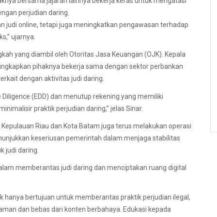
knya bersama jajaran lainnya bekerja keras untuk mengatasi
engan perjudian daring.
 judi online, tetapi juga meningkatkan pengawasan terhadap
s,” ujarnya.
kah yang diambil oleh Otoritas Jasa Keuangan (OJK). Kepala
gungkapkan pihaknya bekerja sama dengan sektor perbankan
rkait dengan aktivitas judi daring.
iligence (EDD) dan menutup rekening yang memiliki
alisir praktik perjudian daring,” jelas Sinar.
i Kepulauan Riau dan Kota Batam juga terus melakukan operasi
enunjukkan keseriusan pemerintah dalam menjaga stabilitas
 judi daring.
am memberantas judi daring dan menciptakan ruang digital
ak hanya bertujuan untuk memberantas praktik perjudian ilegal,
ih aman dan bebas dari konten berbahaya. Edukasi kepada