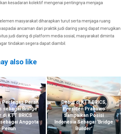
kan kesadaran kolektif mengenai pentingnya menjaga
h elemen masyarakat diharapkan turut serta menjaga ruang
ewaspadai ancaman dari praktik judi daring yang dapat merugikan
tus judi daring di platform media sosial, masyarakat diminta
ar tindakan segera dapat diambil.
ay also like
a Pertegas Peran
Debut di KTT BRICS,
s sebagai Bridge
Presiden Prabowo
r di KTT BRICS
Sampaikan Posisi
sebagai Anggota
Indonesia Sebagai ‘Bridge
Penuh
Builder’