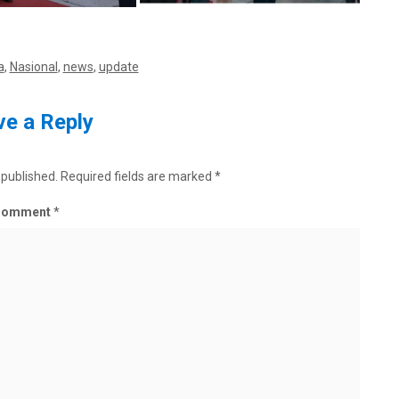
a
,
Nasional
,
news
,
update
e a Reply
 published.
Required fields are marked
*
Comment
*