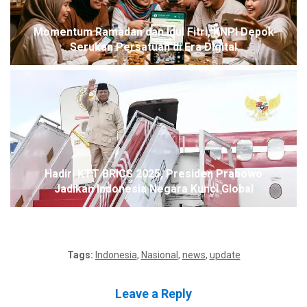
Momentum Ramadan dan Idul Fitri, KNPI Depok
Serukan Persatuan di Era Digital
Hadiri KTT BRICS 2025, Presiden Prabowo
Jadikan Indonesia Negara Kunci Global
Tags:
Indonesia
,
Nasional
,
news
,
update
Leave a Reply